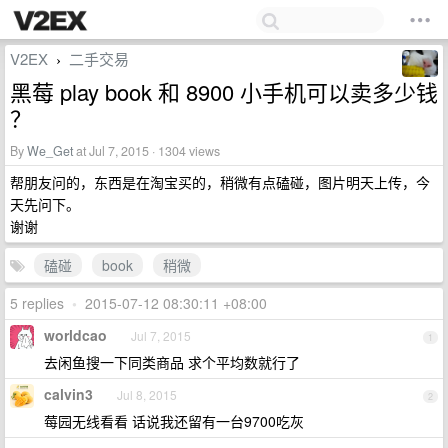
V2EX
二手交易
›
黑莓 play book 和 8900 小手机可以卖多少钱
？
By
We_Get
at Jul 7, 2015 · 1304 views
帮朋友问的，东西是在淘宝买的，稍微有点磕碰，图片明天上传，今
天先问下。
谢谢
磕碰
book
稍微
5 replies
•
2015-07-12 08:30:11 +08:00
worldcao
Jul 7, 2015
1
去闲鱼搜一下同类商品 求个平均数就行了
calvin3
Jul 8, 2015
2
莓园无线看看 话说我还留有一台9700吃灰