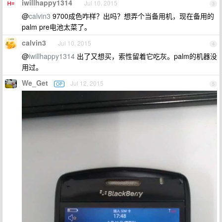
iwillhappy1314
Jul 10, 2015
3
@
calvin3
9700成色咋样？出吗？想弄个当备用机，现在备用的
palm pre电池太菜了。
calvin3
Jul 10, 2015
4
@
iwillhappy1314
出了又想买，索性留着它吃灰。palm的机器没
用过。
We_Get
Jul 12, 2015
OP
5