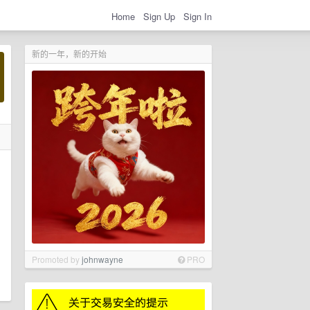
Home
Sign Up
Sign In
新的一年，新的开始
Promoted by
johnwayne
PRO