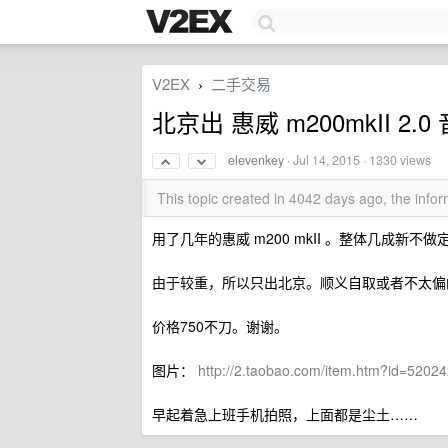
V2EX
二手交易
›
北京出 惠威 m200mkII 
elevenkey
·
Jul 14, 2015
· 1330 views
This topic created in 4042 days ago, the inf
用了几年的惠威 m200 mkII 。整体几成
由于较重，所以只出北京。顺义自取或者不太偏
价格750不刀。谢谢。
图片：
http://2.taobao.com/item.htm?id=52
早起着急上班手机拍照，上面都是尘土……