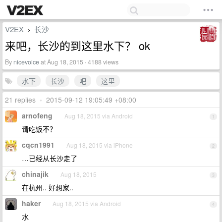
V2EX
长沙
›
来吧，长沙的到这里水下？ ok
By
nicevoice
at Aug 18, 2015 · 4188 views
水下
长沙
吧
这里
21 replies
•
2015-09-12 19:05:49 +08:00
arnofeng
Aug 18, 2015 via Android
1
请吃饭不？
cqcn1991
Aug 18, 2015 via iPhone
2
…已经从长沙走了
chinajik
Aug 18, 2015
3
在杭州.. 好想家..
haker
Aug 18, 2015 via Android
4
水