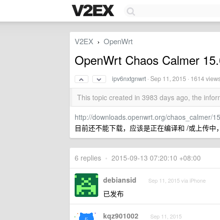
V2EX
OpenWrt
›
OpenWrt Chaos Calme
ipv6nxtgnwrt
·
Sep 11, 2015
· 1614 view
This topic created in 3983 days ago, the inf
http://downloads.openwrt.org/chaos_calmer/15
目前还不能下载，应该是正在编译和 /或上传中
6 replies
•
2015-09-13 07:20:10 +08:00
debiansid
Sep 11, 2015 via iPhone
已发布
kqz901002
Sep 11, 2015