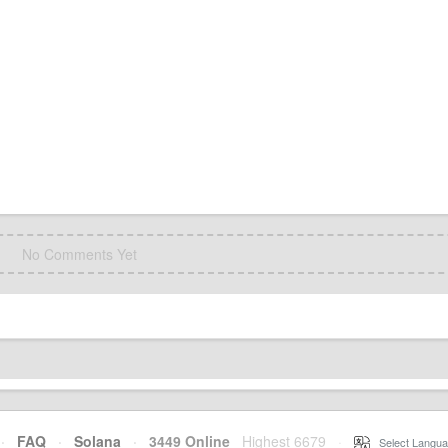
No Comments Yet
·
FAQ
·
Solana
·
3449 Online
Highest 6679
·
Select Langua