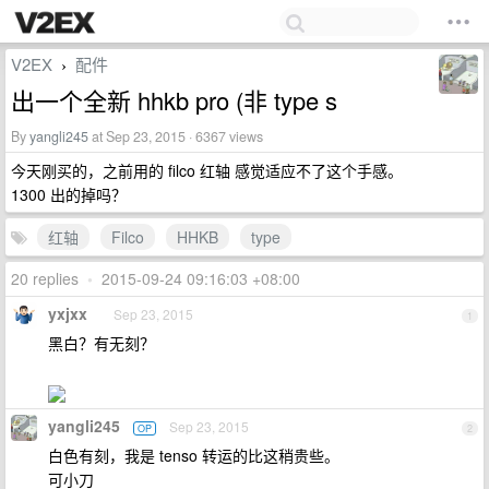
V2EX
配件
›
出一个全新 hhkb pro (非 type s
By
yangli245
at Sep 23, 2015 · 6367 views
今天刚买的，之前用的 filco 红轴 感觉适应不了这个手感。
1300 出的掉吗？
红轴
Filco
HHKB
type
20 replies
•
2015-09-24 09:16:03 +08:00
yxjxx
Sep 23, 2015
1
黑白？有无刻？
yangli245
Sep 23, 2015
OP
2
白色有刻，我是 tenso 转运的比这稍贵些。
可小刀