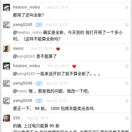
heaton_nobu
Sep 23, 2015
3
都用了还叫全新？
yangli245
Sep 23, 2015
OP
4
@
heaton_nobu
确实是全新，今天到的 我打开用了一个多小
时。（这样不能算全新吗？
menc
Sep 23, 2015
1
5
@
yangli245
恩不能算了
heaton_nobu
Sep 23, 2015
1
6
@
yangli245
一般来说开封了就不算全新了。。。
yangli245
Sep 23, 2015
OP
7
@
menc
哦 ，那是我的问题，我改一下吧。
yangli245
Sep 23, 2015
OP
8
更正一下， 99 新。 1200 包顺丰能卖出去吗
233
Sep 23, 2015
9
的确, 上过电只能算 95 新