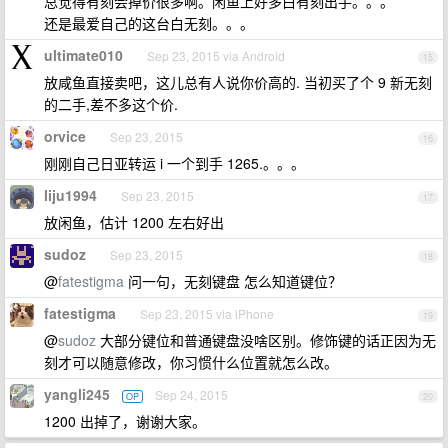
总觉得有刻会掉价很多啊。闲鱼上好多白有刻出手。。。
还是最爱自己的这台白无刻。。。
ultimate010
Sep 23, 2015 via Android
15
放咸鱼直接卖吧，这儿总有人说你价高的. 当初买了个 9 新无刻
的二手,差不多这个价.
orvice
Sep 23, 2015
16
刚刚自己日亚转运 i 一个到手 1265.。。。
liju1994
Sep 23, 2015
17
放闲鱼，估计 1200 左右好出
sudoz
Sep 23, 2015
18
@
fatestigma
问一句，无刻键盘 怎么知道键位？
fatestigma
Sep 23, 2015 via iPhone
19
@
sudoz
大部分键位和普通键盘没啥区别。修饰键的话正因为无
刻才可以随意修改，你习惯什么位置就怎么改。
yangli245
Sep 24, 2015
OP
20
1200 出掉了，谢谢大家。