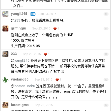
可以参考下 tb 的价格然后打个 8 折, 主要买这玩意的多数不差那
1,2 百...
yangli245
Sep 23, 2015
OP
10
@
233
好的，那我丢咸鱼上看看吧。
griffinqiu
Sep 23, 2015
1
11
刚刚在咸鱼上收了一个黑色有刻的 HHKB
1000, 仅供参考
生产日期: 2015-05
233
Sep 23, 2015
1
12
@
yangli245
外设天下交易区也可以挂挂, 如果认识本地大学的
朋友, 帮忙挂学校内网也不错, 一般同学校的会觉得信任度高些
价格看看其他人的改就行了,祝早出
yuelang85
Sep 23, 2015
1
13
@
heaton_nobu
这东西压根就没封，就一个盒子，里面键盘和
线，没有密封。我上次转运过来， ems 给我的时候，整个是打
开的，竟然什么都没丢。。。。
fatestigma
Sep 23, 2015
14