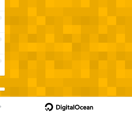
1
2
3
e