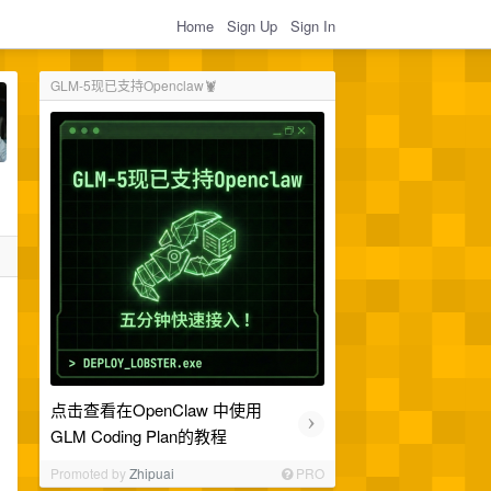
Home
Sign Up
Sign In
GLM-5现已支持Openclaw🦞
点击查看在OpenClaw 中使用
›
GLM Coding Plan的教程
Promoted by
Zhipuai
PRO