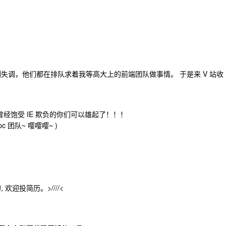
失调，他们都在排队求着我等高大上的前端团队做事情。 于是来 V 站收
曾经饱受 IE 欺负的你们可以雄起了！！！
 团队~ 嘤嘤嘤~ )
欢迎投简历。>////<