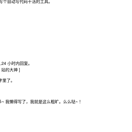
 写个自动写代码干活的工具。
24 小时内回复。
 站的大神 ]
字里了。
多~ 我懒得写了，我就是这么粗旷。么么哒~ ！