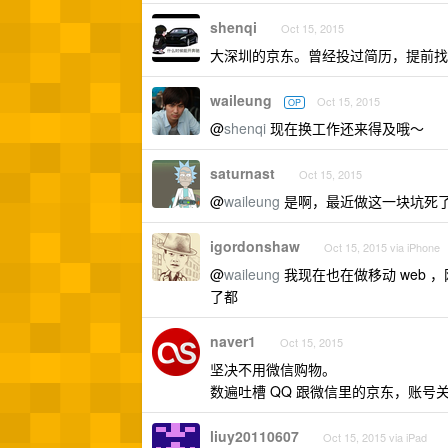
shenqi
Oct 15, 2015
大深圳的京东。曾经投过简历，提前找
waileung
Oct 15, 2015
OP
@
shenqi
现在换工作还来得及哦～
saturnast
Oct 15, 2015
@
waileung
是啊，最近做这一块坑死
igordonshaw
Oct 15, 2015 via iPhone
@
waileung
我现在也在做移动 web ，网
了都
naver1
Oct 15, 2015
坚决不用微信购物。
数遍吐槽 QQ 跟微信里的京东，账号
liuy20110607
Oct 15, 2015 via iPad