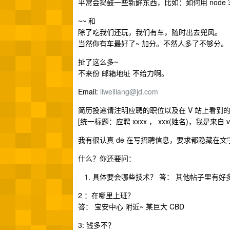
平常会捣鼓一些新鲜东西，比如：如何用 node
~~ 和
除了吃我们还玩，我们有车，随时出去兜风。
当然你有车最好了~ 加分。不然人多了不够分。
扯了这么多~
不来份 邮箱地址 不给力啊。
Email:
liweiliang@jd.com
简历投递请注明应聘的职位以及在 V 站上看到的,
[统一标题：应聘 xxxx ， xxx(姓名)，我是来自 v
我有很认真 de 在写招聘信息，要求都隐藏在文
什么？你还要问：
具体要会哪些技术？ 答： 其他帖子里有好
2 ：在哪里上班？
答： 宝安中心 附近~ 某巨大 CBD
3: 钱多不？