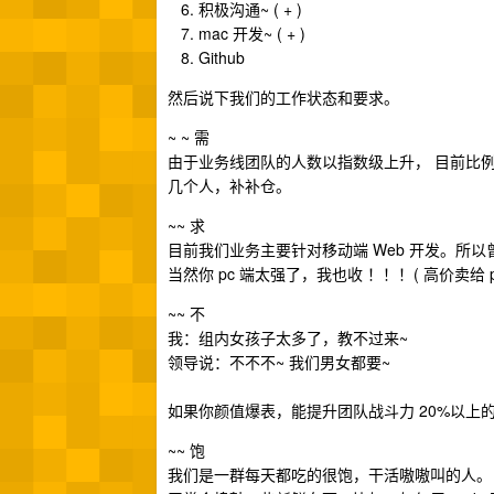
积极沟通~ ( + )
mac 开发~ ( + )
Github
然后说下我们的工作状态和要求。
~ ~ 需
由于业务线团队的人数以指数级上升， 目前比例
几个人，补补仓。
~~ 求
目前我们业务主要针对移动端 Web 开发。所以
当然你 pc 端太强了，我也收 ！！！( 高价卖给 pc
~~ 不
我：组内女孩子太多了，教不过来~
领导说：不不不~ 我们男女都要~
如果你颜值爆表，能提升团队战斗力 20%以上的, 
~~ 饱
我们是一群每天都吃的很饱，干活嗷嗷叫的人。