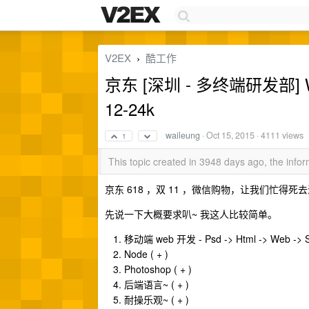
V2EX
酷工作
›
京东 [深圳 - 多终端研发部]
12-24k
waileung
·
Oct 15, 2015
· 4111 views
1
This topic created in 3948 days ago, the inf
京东 618 ，双 11 ，微信购物，让我们忙得死去活
先说一下大概要求叭~ 我这人比较简单。
移动端 web 开发 - Psd -> Html -> Web -> S
Node ( + )
Photoshop ( + )
后端语言~ ( + )
耐操乐观~ ( + )