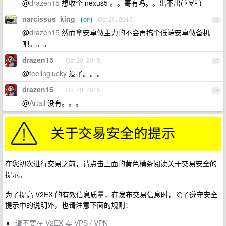
@
drazen15
想收个 nexus5 。。哥有吗。。出不出( •̀∀•́ )
narcissus_king
Oct 20, 2015
OP
16
@
drazen15
然而拿安卓做主力的不会再搞个低端安卓做备机
吧。。。
drazen15
Oct 20, 2015
17
@
feelinglucky
没了。。。
drazen15
Oct 20, 2015
18
@
Artail
没有。。。
在您初次进行交易之前，请点击上面的黄色横条阅读关于交易安全的
提示。
为了提高 V2EX 的有效信息质量，在发布交易信息时，除了遵守安全
提示中的说明外，也请注意下面的规则：
请不要在 V2EX 卖 VPS / VPN