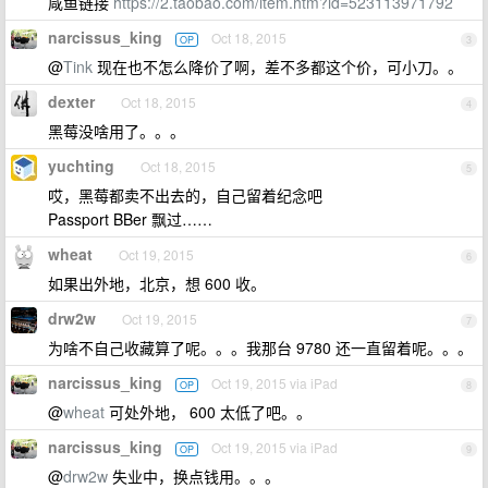
咸鱼链接
https://2.taobao.com/item.htm?id=523113971792
narcissus_king
Oct 18, 2015
OP
3
@
Tink
现在也不怎么降价了啊，差不多都这个价，可小刀。。
dexter
Oct 18, 2015
4
黑莓没啥用了。。。
yuchting
Oct 18, 2015
5
哎，黑莓都卖不出去的，自己留着纪念吧
Passport BBer 飘过……
wheat
Oct 19, 2015
6
如果出外地，北京，想 600 收。
drw2w
Oct 19, 2015
7
为啥不自己收藏算了呢。。。我那台 9780 还一直留着呢。。。
narcissus_king
Oct 19, 2015 via iPad
OP
8
@
wheat
可处外地， 600 太低了吧。。
narcissus_king
Oct 19, 2015 via iPad
OP
9
@
drw2w
失业中，换点钱用。。。