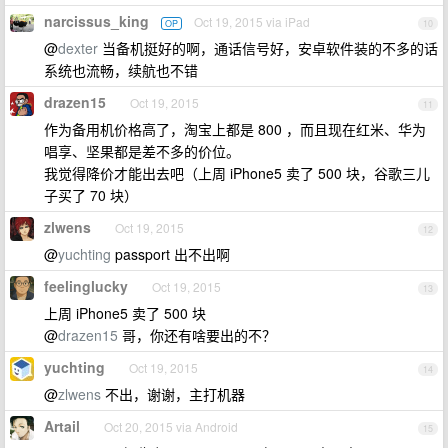
narcissus_king
Oct 19, 2015 via iPad
OP
10
@
dexter
当备机挺好的啊，通话信号好，安卓软件装的不多的话
系统也流畅，续航也不错
drazen15
Oct 19, 2015
11
作为备用机价格高了，淘宝上都是 800 ，而且现在红米、华为
唱享、坚果都是差不多的价位。
我觉得降价才能出去吧（上周 iPhone5 卖了 500 块，谷歌三儿
子买了 70 块）
zlwens
Oct 19, 2015
12
@
yuchting
passport 出不出啊
feelinglucky
Oct 19, 2015
13
上周 iPhone5 卖了 500 块
@
drazen15
哥，你还有啥要出的不？
yuchting
Oct 19, 2015
14
@
zlwens
不出，谢谢，主打机器
Artail
Oct 20, 2015 via Android
15