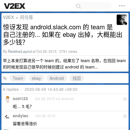
V2EX
问与答
›
惊讶发现 android.slack.com 的 team 是
自己注册的... 如果在 ebay 出掉，大概能出
多少钱？
By
RelativeLayout
at Oct 28, 2015 · 3791 views
早上本来打算进另一个 team 的，结果忘了 team 名称，在找回 team
的时候发现自己很早的时候创建过 android 的 team...
Team
ebay
Android
找回
6 replies
•
2020-06-09 14:43:48 +08:00
oott123
Oct 28, 2015 via Android
1
呃… 5 毛？
andyiac
Oct 28, 2015
2
留着坐等涨价