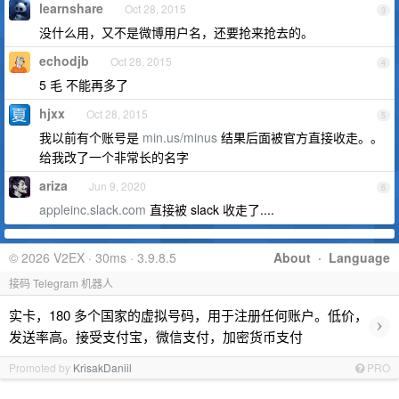
learnshare
Oct 28, 2015
3
没什么用，又不是微博用户名，还要抢来抢去的。
echodjb
Oct 28, 2015
4
5 毛 不能再多了
hjxx
Oct 28, 2015
5
我以前有个账号是
min.us/minus
结果后面被官方直接收走。。
给我改了一个非常长的名字
ariza
Jun 9, 2020
6
appleinc.slack.com
直接被 slack 收走了....
© 2026 V2EX · 30ms · 3.9.8.5
About
·
Language
接码 Telegram 机器人
实卡，180 多个国家的虚拟号码，用于注册任何账户。低价，
›
发送率高。接受支付宝，微信支付，加密货币支付
Promoted by
KrisakDaniil
PRO