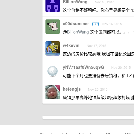
BillionWang
Nov 16, 2015
这个价格不好租吧。你心里是想要个 12
c00dsummer
Nov 16, 2015
OP
@
BillionWang
这个区间都可以。。。 1
w4kevin
Nov 17, 2015
这边的房价比较高哦 我租在世纪公园这边
yNV71aaf0Wn56q9G
Nov 20, 2015
可能下个月也要准备去唐镇租，和 LZ
hefengjs
Nov 25, 2015
唐镇那早高峰地铁超级超级超级拥堵 