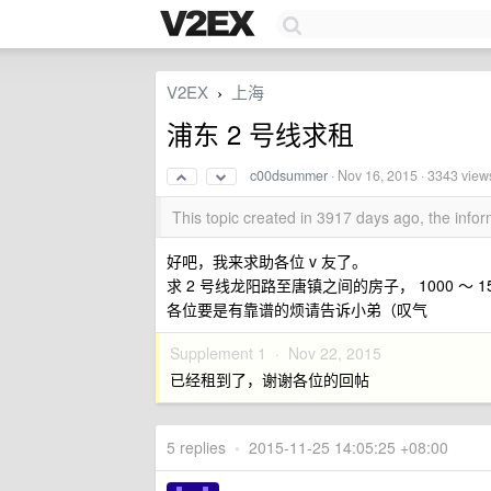
V2EX
上海
›
浦东 2 号线求租
c00dsummer
·
Nov 16, 2015
· 3343 view
This topic created in 3917 days ago, the inf
好吧，我来求助各位 v 友了。
求 2 号线龙阳路至唐镇之间的房子， 1000 
各位要是有靠谱的烦请告诉小弟（叹气
Supplement 1 ·
Nov 22, 2015
已经租到了，谢谢各位的回帖
5 replies
•
2015-11-25 14:05:25 +08:00