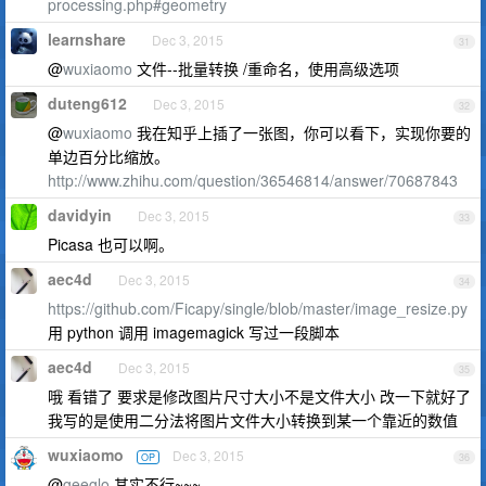
processing.php#geometry
learnshare
Dec 3, 2015
31
@
wuxiaomo
文件--批量转换 /重命名，使用高级选项
duteng612
Dec 3, 2015
32
@
wuxiaomo
我在知乎上插了一张图，你可以看下，实现你要的
单边百分比缩放。
http://www.zhihu.com/question/36546814/answer/70687843
davidyin
Dec 3, 2015
33
Picasa 也可以啊。
aec4d
Dec 3, 2015
34
https://github.com/Ficapy/single/blob/master/image_resize.py
用 python 调用 imagemagick 写过一段脚本
aec4d
Dec 3, 2015
35
哦 看错了 要求是修改图片尺寸大小不是文件大小 改一下就好了
我写的是使用二分法将图片文件大小转换到某一个靠近的数值
wuxiaomo
Dec 3, 2015
OP
36
@
geeglo
其实不行~~~