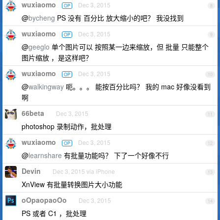
wuxiaomo
Dec 3, 2015
OP
8
@
bycheng
PS 没有 百分比 放大缩小的吧？ 我没找到
wuxiaomo
Dec 3, 2015
OP
9
@
geeglo
单个图片可以 按照某一边来缩放，但 批量 只能整个
图片缩放 ，是这样吧？
wuxiaomo
Dec 3, 2015
OP
10
@
walkingway
呃。。。 能按百分比吗？ 我的 mac 好像没看到
啊
66beta
Dec 3, 2015
11
photoshop 录制动作，批处理
wuxiaomo
Dec 3, 2015
OP
12
@
learnshare
有批量功能吗？ 下了一个好像不行
Devin
Dec 3, 2015 via iPhone
13
XnView 有批量转换图片大小功能
oOpaopaoOo
Dec 3, 2015
14
PS 或者 C1 ，批处理