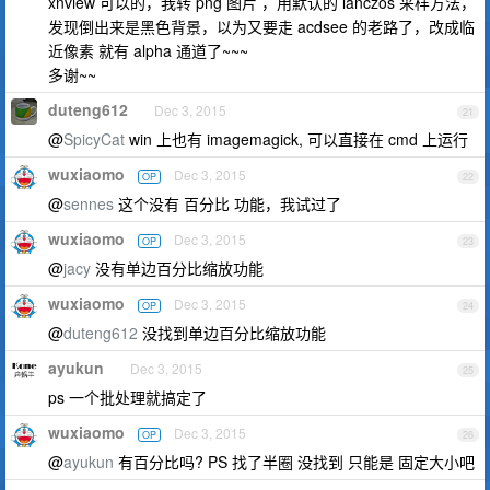
xnview 可以的，我转 png 图片 ，用默认的 lanczos 采样方法，
发现倒出来是黑色背景，以为又要走 acdsee 的老路了，改成临
近像素 就有 alpha 通道了~~~
多谢~~
duteng612
Dec 3, 2015
21
@
SpicyCat
win 上也有 imagemagick, 可以直接在 cmd 上运行
wuxiaomo
Dec 3, 2015
OP
22
@
sennes
这个没有 百分比 功能，我试过了
wuxiaomo
Dec 3, 2015
OP
23
@
jacy
没有单边百分比缩放功能
wuxiaomo
Dec 3, 2015
OP
24
@
duteng612
没找到单边百分比缩放功能
ayukun
Dec 3, 2015
25
ps 一个批处理就搞定了
wuxiaomo
Dec 3, 2015
OP
26
@
ayukun
有百分比吗? PS 找了半圈 没找到 只能是 固定大小吧