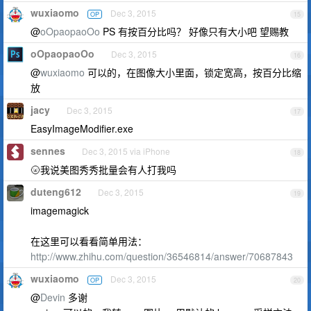
wuxiaomo
Dec 3, 2015
OP
15
@
oOpaopaoOo
PS 有按百分比吗？ 好像只有大小吧 望赐教
oOpaopaoOo
Dec 3, 2015
16
@
wuxiaomo
可以的，在图像大小里面，锁定宽高，按百分比缩
放
jacy
Dec 3, 2015
17
EasyImageModifier.exe
sennes
Dec 3, 2015 via iPhone
18
🌝我说美图秀秀批量会有人打我吗
duteng612
Dec 3, 2015
19
imagemagick
在这里可以看看简单用法：
http://www.zhihu.com/question/36546814/answer/70687843
wuxiaomo
Dec 3, 2015
OP
20
@
Devin
多谢