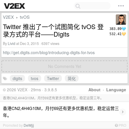
V2EX
tvOS
›
Twitter 推出了一个试图简化 tvOS 登
383.89
录方式的平台——Digits
532.41
By
Livid
at Dec 3, 2015 · 6397 views
http://get.digits.com/blog/introducing-digits-for-tvos
No Comments Yet
digits
tvos
Twitter
简化
© 2026 V2EX · 29ms · 3.9.8.5
About
·
Language
香港CN2,4H4G10M，月付69还有更多优惠机型，稳定运营三年。
香港CN2,4H4G10M，月付69还有更多优惠机型，稳定运营三
›
年。
Promoted by
DeWjjj
PRO