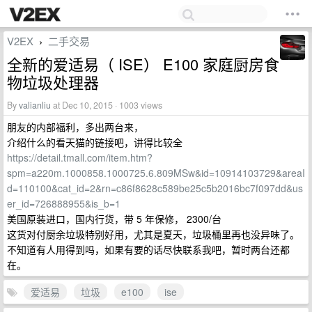
V2EX
二手交易
›
全新的爱适易（ ISE） E100 家庭厨房食
物垃圾处理器
By
valianliu
at Dec 10, 2015 · 1003 views
朋友的内部福利，多出两台来，
介绍什么的看天猫的链接吧，讲得比较全
https://detail.tmall.com/item.htm?
spm=a220m.1000858.1000725.6.809MSw&id=10914103729&areaI
d=110100&cat_id=2&rn=c86f8628c589be25c5b2016bc7f097dd&us
er_id=726888955&is_b=1
美国原装进口，国内行货，带 5 年保修， 2300/台
这货对付厨余垃圾特别好用，尤其是夏天，垃圾桶里再也没异味了。
不知道有人用得到吗，如果有要的话尽快联系我吧，暂时两台还都
在。
爱适易
垃圾
e100
ise