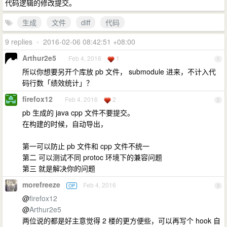
代码逻辑的修改提交。
生成
文件
diff
代码
9 replies
•
2016-02-06 08:42:51 +08:00
Arthur2e5
Feb 4, 2016
1
1
所以你想要另开个库放 pb 文件， submodule 进来，不计入代
码行数「绩效统计」？
firefox12
Feb 4, 2016
2
2
pb 生成的 java cpp 文件不要提交。
在构建的时候，自动导出，
第一可以防止 pb 文件和 cpp 文件不统一
第二 可以测试不同 protoc 环境下的兼容问题
第三 就是解决你的问题
morefreeze
Feb 4, 2016
OP
3
@
firefox12
@
Arthur2e5
两位说的都是好主意觉得 2 楼的更方便些，可以再写个 hook 自