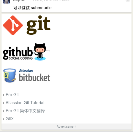
9
可以试试 submoudle
Pro Git
›
Atlassian Git Tutorial
›
Pro Git 简体中文翻译
›
GitX
›
Advertisement