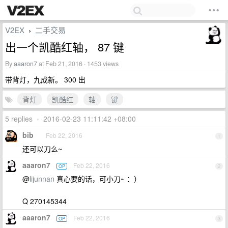
V2EX
二手交易
›
出一个凯酷红轴， 87 键
By
aaaron7
at Feb 21, 2016 · 1453 views
带背灯，九成新。 300 出
背灯
凯酷红
轴
键
5 replies
•
2016-02-23 11:11:42 +08:00
bib
Feb 22, 2016
1
还可以刀么~
aaaron7
Feb 22, 2016
OP
2
@
lijunnan
真心要的话，可小刀~ ：）
Q 270145344
aaaron7
Feb 22, 2016
OP
3