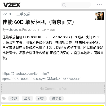
V2EX
二手交易
›
佳能 60D 单反相机（南京面交）
By
wubo007
at Feb 29, 2016 · 934 views
佳能单反相机 EOS 60D KIT （ EF-S18-135IS ） 9 成新 快门 2400
，适合初学者，用着还是很不错的，拍照相当棒，拍拍风景很不错，
从买来到现在只外旅游出用了 3 次 因为是女孩子在用，所以用的还是
比较爱惜。发票合格证什么都有 正规门店买的 ，南京本地出，同城自
取。
https://2.taobao.com/item.htm?
spm=2007.1000622.0.0.sywqQM&id=527577445440
No Comments Yet
佳能
单反
成新
初学者