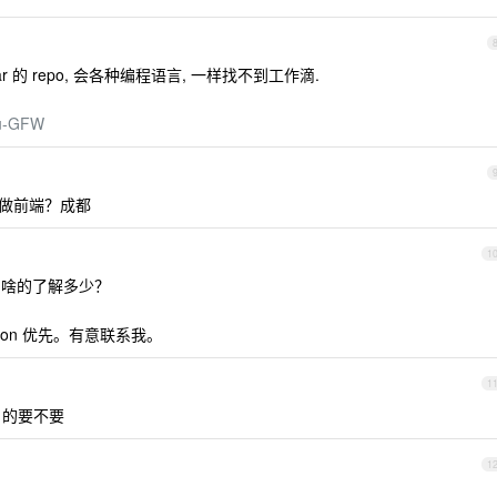
star 的 repo, 会各种编程语言, 一样找不到工作滴.
ou-GFW
做前端？成都
1
va 啥的了解多少？
lcon 优先。有意联系我。
1
yaf 的要不要
1