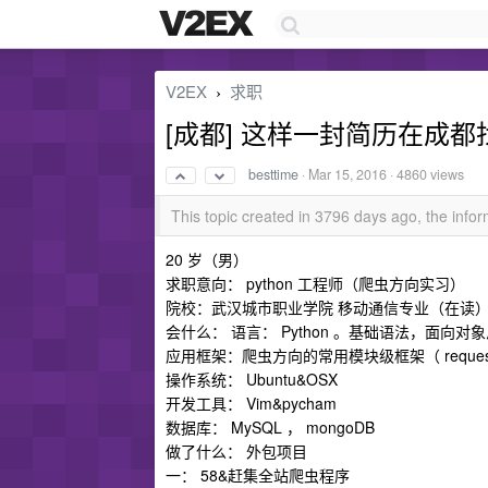
V2EX
求职
›
[成都] 这样一封简历在成
besttime
·
Mar 15, 2016
· 4860 views
This topic created in 3796 days ago, the inf
20 岁（男）
求职意向： python 工程师（爬虫方向实习）
院校：武汉城市职业学院 移动通信专业（在读
会什么： 语言： Python 。基础语法，面向对
应用框架：爬虫方向的常用模块级框架（ requests&Bea
操作系统： Ubuntu&OSX
开发工具： Vim&pycham
数据库： MySQL ， mongoDB
做了什么： 外包项目
一： 58&赶集全站爬虫程序