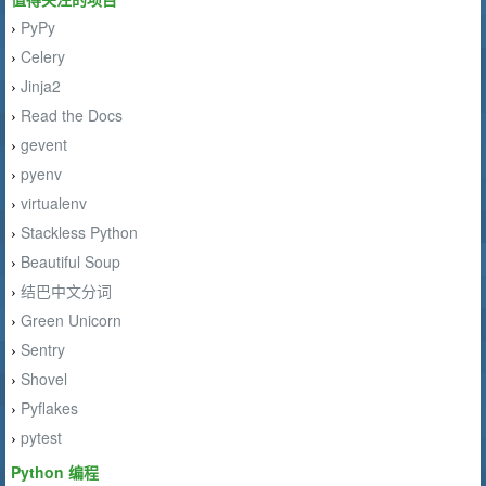
PyPy
›
Celery
›
Jinja2
›
Read the Docs
›
gevent
›
pyenv
›
virtualenv
›
Stackless Python
›
Beautiful Soup
›
结巴中文分词
›
Green Unicorn
›
Sentry
›
Shovel
›
Pyflakes
›
pytest
›
Python 编程