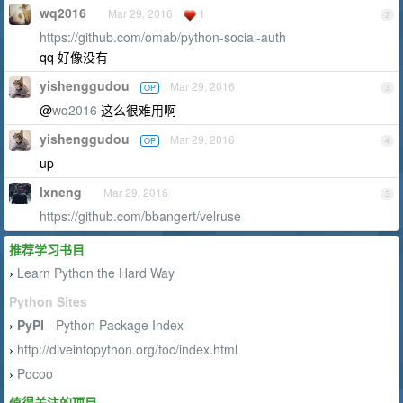
wq2016
Mar 29, 2016
1
2
https://github.com/omab/python-social-auth
qq 好像没有
yishenggudou
Mar 29, 2016
OP
3
@
wq2016
这么很难用啊
yishenggudou
Mar 29, 2016
OP
4
up
lxneng
Mar 29, 2016
5
https://github.com/bbangert/velruse
推荐学习书目
Learn Python the Hard Way
›
Python Sites
PyPI
- Python Package Index
›
http://diveintopython.org/toc/index.html
›
Pocoo
›
值得关注的项目