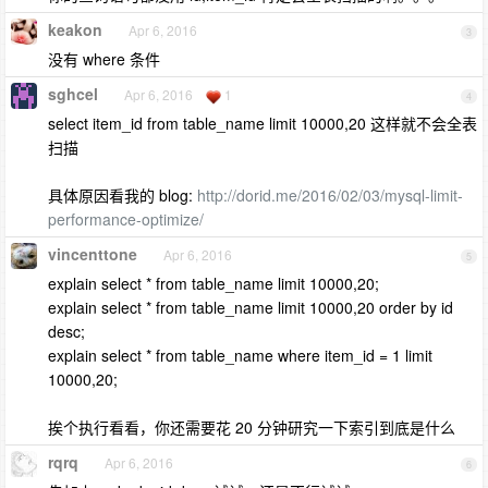
keakon
Apr 6, 2016
3
没有 where 条件
sghcel
Apr 6, 2016
1
4
select item_id from table_name limit 10000,20 这样就不会全表
扫描
具体原因看我的 blog:
http://dorid.me/2016/02/03/mysql-limit-
performance-optimize/
vincenttone
Apr 6, 2016
5
explain select * from table_name limit 10000,20;
explain select * from table_name limit 10000,20 order by id
desc;
explain select * from table_name where item_id = 1 limit
10000,20;
挨个执行看看，你还需要花 20 分钟研究一下索引到底是什么
rqrq
Apr 6, 2016
6