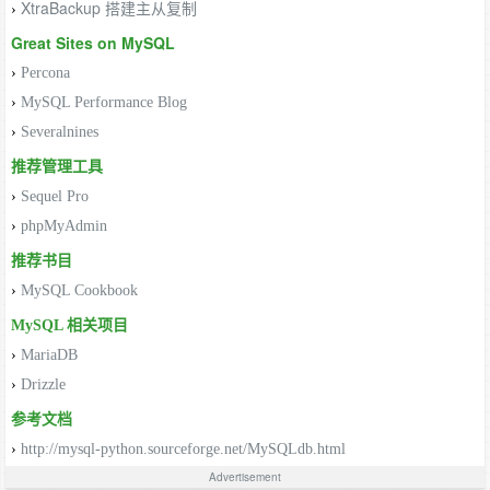
XtraBackup 搭建主从复制
›
Great Sites on MySQL
›
Percona
›
MySQL Performance Blog
›
Severalnines
推荐管理工具
›
Sequel Pro
›
phpMyAdmin
推荐书目
›
MySQL Cookbook
MySQL 相关项目
›
MariaDB
›
Drizzle
参考文档
›
http://mysql-python.sourceforge.net/MySQLdb.html
Advertisement