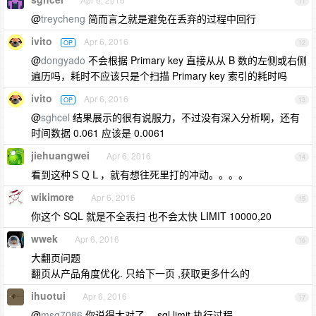
11
@
treycheng
简而言之就是避免在丢弃的过程中回行
ivito
Apr 6, 2016
OP
12
@
dongyado
不会根据 Primary key 直接从从 B 数的左侧或右侧
遍历吗，耗时不应该只是个扫描 Primary key 索引的耗时吗
ivito
Apr 6, 2016
OP
13
@
sghcel
结果展示的很有说服力，不过没有深入分析啊，还有
时间数据 0.061 应该是 0.0061
jiehuangwei
Apr 6, 2016
14
看到这种ＳＱＬ，就有想往死里打的冲动。。。。
wikimore
Apr 6, 2016
15
你这个 SQL 就是不全表扫 也不会太快 LIMIT 10000,20
wwek
Apr 6, 2016
16
大翻页问题
翻页从产品角度优化. 只给下一页 ,获取更多什么的
ihuotui
Apr 6, 2016
17
@
msg7086
你说得太对了。 sql limit 执行过程。