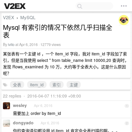
V2EX
MySQL
›
Mysql 有索引的情况下依然几乎扫描全
表
By
ivito
at Apr 6, 2016 · 12779 views
某张表有一个主键 id ，一个 item_id 字段，我对 item_id 字段加了索
引，但是当我使用 select * from table_name limit 10000,20 查询时，
发现 Rows_examined 为 10 万，大约等于全表大小。这是什么原因
呢？
全表
item_id
索引
主键
22 replies
•
2016-04-07 11:16:09 +08:00
wesley
Apr 6, 2016
1
需要加上 order by item_id
dongyado
Apr 6, 2016
2
你的查询语句都没用 id,item_id 肯定会全表扫描的啊。。。