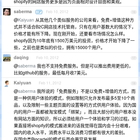
shopify的网店服务更多是因为页面相对设计自由和美观。
saberma
Feb 10, 2012
OP
16
@
Kaiyuan
从其他几个类似服务的公司来看，免费+增值这种方
式并不适合B2C网店技术托管商，只有在用户基数大的情况下，
价格才能有所下降。现在刚开始，还要看市场情况怎么样。
shopify因为10年底有1500万美元的投资，价格才开始下降了一
些，之前也是类似的价位，拥有15000个用户。
daqing
Feb 10, 2012
17
@
saberma
我也不支持免费服务。但是可以推出费用更低的，
比如github的服务，最低每月收7美元。
Kaiyuan
Feb 11, 2012
18
@
saberma
我所说的「免费服务」不是以免费+增值的方式，而
是一种供用户体验的模式，例如限制只允许发布最多5至10个商
品，以及限制一些主题页面的设置等的方式供用户体验。因为国
内的用户一直都被淘宝模式「绑架」，而且大部分的用户根本没
有网站方面的知识，所以必须给用户一个体验和学习的过程。如
果直接将shopify的模式搬进来的话我觉得在国内会十分艰难，
国内的收入水平，消费水平以及消费习惯都有很大的差别。
在国内类Bigcartel的模式反而会更容易发展。