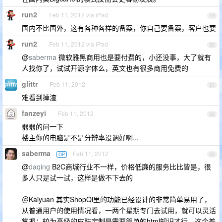
run2
Feb 11, 2012 via iPad
19
国内不比国外，这有各种各样的备案，你自己要备案，客户也要
run2
Feb 11, 2012 via iPad
20
@
saberma
微软雅黑商用也是要付费的，小还没事，大了就有
人找你了，试试开源字体么，英文也有很多商用免费的
glittr
Feb 11, 2012
21
难看到掉渣
fanzeyi
Feb 11, 2012
22
弱弱的问一下
楼主你的电脑是不是分辨率没调好啊...
saberma
Feb 11, 2012
OP
23
@
daqing
B2C商城行业不一样，价格低廉的服务比比皆是，很
多人只是试一试，这样是做不下去的
＠Kaiyuan 其实ShopQi里的功能已经设计的非常简单易用了，
从普通用户的使用情况看，一两个星期专门去试用，就可以灵活
掌握；较为高级的皮肤定制是需要简单的html知识才行，这个普