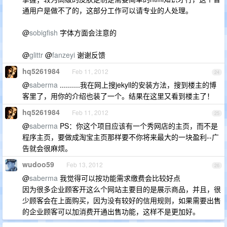
通用户是做不了的，这部分工作可以请专业的人处理。
@
sobigfish
字体方面会注意的
@
glittr
@
fanzeyi
谢谢反馈
hq5261984
Feb 11, 2012
24
@
saberma
..........我在网上搜jekyll的安装方法，搜到楼主的博
客里了，用你的介绍也装了一个。结果在这里又看到楼主了！
hq5261984
Feb 11, 2012
25
@
saberma
PS：你这个项目应该有一个秀网店的主页，而不是
程序主页，要做成淘宝主页那样要不你将来最大的一块盈利--广
告就会很麻烦。
wudoo59
Feb 13, 2012
26
@
saberma
我觉得可以按功能需求缴费会比较好点
因为很多企业顾客开这么个网站主要目的是展示商品，并且，很
少顾客会在上面购买，因为没有较好的信用规则，如果需要出售
的企业顾客可以加消费开通出售功能，这样不是更加好。