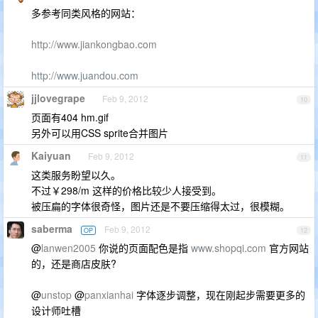
多参考同类风格的网站：
http://www.jiankongbao.com
http://www.juandou.com
jjlovegrape
Feb 9, 2012
10
页面有404 hm.gif
另外可以用CSS sprite合并图片
Kaiyuan
Feb 9, 2012
11
这类服务盼望以久。
不过￥298/m 这样的价格比较少人接受到。
被压扁的字体很奇怪，图片还是不要压缩得太过，很模糊。
saberma
Feb 9, 2012
OP
12
@
lanwen2005
你说的页面配色是指
www.shopqi.com
官方网站
的，还是商店皮肤?
@
unstop
@
panxianhai
字体逐步调整，现在刚起步需要更多的
设计师吐槽