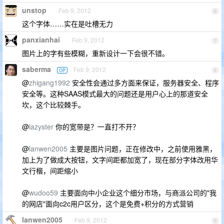
unstop
Feb 9, 2012
6
这个字体……实在是吐槽无力
panxianhai
Feb 9, 2012
7
图片上的字有些模糊，重新设计一下会很不错。
saberma
Feb 9, 2012
OP
8
@
zhigang1992
安全性会通过多方面来保证，服务器安全、程序
安全等。这种SAAS模式最大的问题还是用户心上的那道安全
坎，这个比较棘手。
@
lazyster
你的宽带是？一直打不开？
@
lanwen2005
主要是图片问题，正在修改中，之前使用雅黑，
加上为了做成大按钮，文字间距都加宽了，现在部分字体改用华
文行楷，间距缩小
@
wudoo59
主要面向中小企业这个细分市场，与商派公司的"我
的网店"面向c2c用户区分，这个是免费+积分的方式营销
lanwen2005
Feb 9, 2012
9