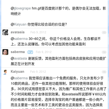
@
jjlovegrape
hm.gif是百度统计那个的，是偶尔会无法加载，影
响统计
@
Kaiyuan
你觉得比较合适的价位是?
avatasia
Feb 9, 2012
13
@
saberma
30~60之间， 你这个价格没人会用，生存都谈不
上，还怎么说赚钱。你可以考虑加其他功能来盈利
saberma
Feb 9, 2012
OP
14
@
avatasia
谢谢反馈，其他盈利方面包括商店皮肤和应用功能扩
展正在计划开发
Kaiyuan
Feb 9, 2012
15
@
saberma
我觉得应该推出一个免费的服务，只允许发布少于
10款的商品，还作一些其他功能限制，那样的使用体验会好很
多，30天的试用感觉意义不大，因为推广和其他工作普片占用了
不少时间和精力才会体验到效果。和avatasia所说那样￥60以内
的价格普片容易接受，选择非淘宝的商户普遍都是一些小商户，
而且主要是一些艺术和手工类的更适合这类服务，因为选择类