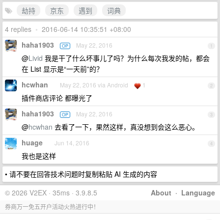
劫持
京东
遇到
词典
4 replies
•
2016-06-14 10:35:51 +08:00
haha1903
May 22, 2016
OP
1
@
Livid
我是干了什么坏事儿了吗？为什么每次我发的帖，都会
在 List 显示是“一天前”的？
hcwhan
May 22, 2016 via Android
1
2
插件商店评论 都曝光了
haha1903
May 22, 2016
OP
3
@
hcwhan
去看了一下，果然这样，真没想到会这么恶心。
huage
Jun 14, 2016
4
我也是这样
• 请不要在回答技术问题时复制粘贴 AI 生成的内容
© 2026 V2EX · 35ms · 3.9.8.5
About
·
Language
券商万一免五开户活动火热进行中！