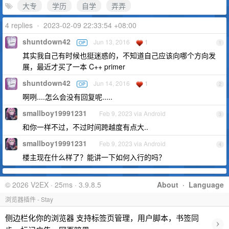
大专
学历
自学
弄弄
4 replies
•
2023-02-09 22:33:54 +08:00
shuntdown42
Jun 13, 2016
1
OP
1
其实我自己有时候也挺迷惑的，不知道自己应该向哪个方向发
展，最近才买了一本 C++ primer
shuntdown42
Jun 14, 2016
1
OP
2
啊咧....怎么会没有回复呢.....
smallboy19991231
Feb 9, 2023 via Android
3
和你一样不过，不过时间跨越度有点大..
smallboy19991231
Feb 9, 2023 via Android
4
楼主现在什么样了？能讲一下如何入行的吗？
© 2026 V2EX · 25ms · 3.9.8.5
About
·
Language
浏览器插件 - Stay
侧边栏化你的浏览器 支持标签页管理，用户脚本，书签同
›