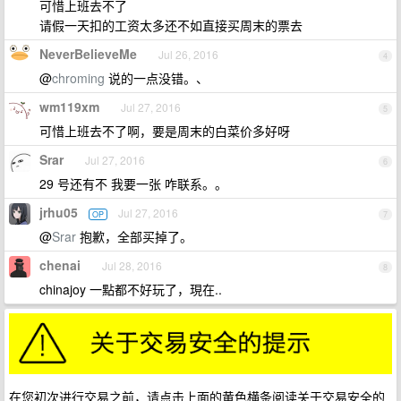
可惜上班去不了
请假一天扣的工资太多还不如直接买周末的票去
NeverBelieveMe
Jul 26, 2016
4
@
chroming
说的一点没错。、
wm119xm
Jul 27, 2016
5
可惜上班去不了啊，要是周末的白菜价多好呀
Srar
Jul 27, 2016
6
29 号还有不 我要一张 咋联系。。
jrhu05
Jul 27, 2016
OP
7
@
Srar
抱歉，全部买掉了。
chenai
Jul 28, 2016
8
chinajoy 一點都不好玩了，現在..
在您初次进行交易之前，请点击上面的黄色横条阅读关于交易安全的