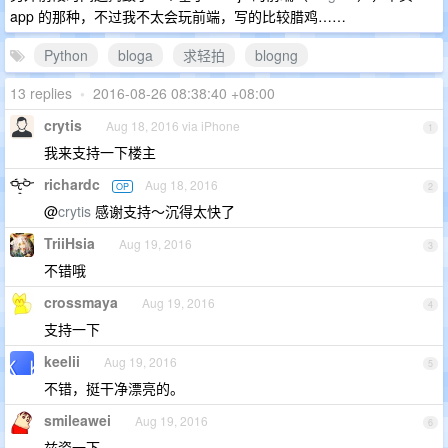
app 的那种，不过我不太会玩前端，写的比较腊鸡……
Python
bloga
求轻拍
blogng
13 replies
•
2016-08-26 08:38:40 +08:00
crytis
Aug 18, 2016 via iPhone
1
我来支持一下楼主
richardc
Aug 18, 2016
OP
2
@
crytis
感谢支持～沉得太快了
TriiHsia
Aug 19, 2016
3
不错哦
crossmaya
Aug 19, 2016
4
支持一下
keelii
Aug 19, 2016
5
不错，挺干净漂亮的。
smileawei
Aug 19, 2016
6
兹瓷一下。