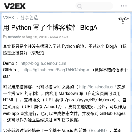
V2EX
分享创造
›
用 Python 写了个博客软件 BlogA
By
richardc
at Aug 18, 2016 · 4664 views
其实我只是个并没有很深入学过 Python 的渣，不过这个 BlogA 自我
感觉还挺良好（求轻拍
Demo ：
http://blog-a.demo.r-c.im
GitHub ：
https://github.com/BlogTANG/blog-a
（觉得不错的话求个
star
可以用来搭博客，也可以搭 wiki 之类的（
http://fenkipedia.cn/
这是
一个搭 wiki 的示例），内容用 Markdown 写（自定义页面可以用
HTML ），支持博文（ URL 类似
）、自
/post/yyyy/MM/dd/xxxx
定义页面（ URL 类似
），支持主题切换，另外，可以作为
/about/
web app 直接运行，也可以生成静态文件，并发布到 GitHub Pages
，还可以作为独立后端通过 API 获取数据。
另外前段时间还捣鼓了一个基于 Vue.js 的前端（
BlogNG
），单页