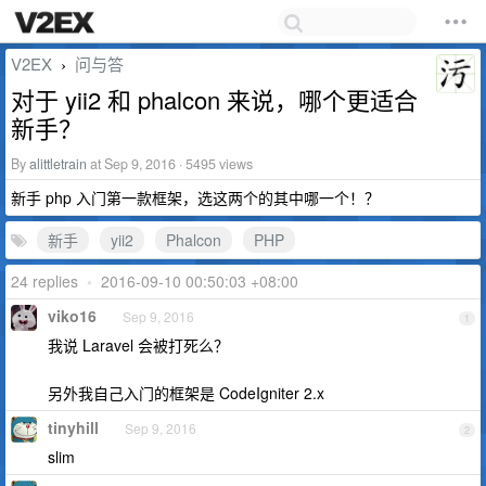
V2EX
问与答
›
对于 yii2 和 phalcon 来说，哪个更适合
新手？
By
alittletrain
at Sep 9, 2016 · 5495 views
新手 php 入门第一款框架，选这两个的其中哪一个！？
新手
yii2
Phalcon
PHP
24 replies
•
2016-09-10 00:50:03 +08:00
viko16
Sep 9, 2016
1
我说 Laravel 会被打死么？
另外我自己入门的框架是 CodeIgniter 2.x
tinyhill
Sep 9, 2016
2
slim