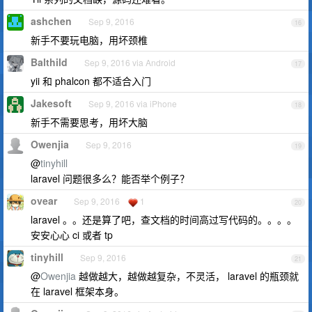
ashchen
Sep 9, 2016
16
新手不要玩电脑，用坏颈椎
Balthild
Sep 9, 2016 via Android
17
yii 和 phalcon 都不适合入门
Jakesoft
Sep 9, 2016 via iPhone
18
新手不需要思考，用坏大脑
Owenjia
Sep 9, 2016
19
@
tinyhill
laravel 问题很多么？能否举个例子？
ovear
Sep 9, 2016
1
20
laravel 。。还是算了吧，查文档的时间高过写代码的。。。。
安安心心 ci 或者 tp
tinyhill
Sep 9, 2016
21
@
Owenjia
越做越大，越做越复杂，不灵活， laravel 的瓶颈就
在 laravel 框架本身。