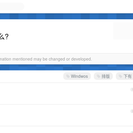
么?
ormation mentioned may be changed or developed.
Windwos
排版
下有