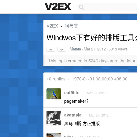
V2EX
问与答
›
Windwos下有好的排版工具
Matata
·
Mar 27, 2012
· 5313 views
This topic created in 5246 days ago, the inf
10 replies
•
1970-01-01 08:00:00 +08:00
cat9life
Mar 27, 2012
pagemaker？
avatasia
Mar 27, 2012
黑马飞腾 方正排版