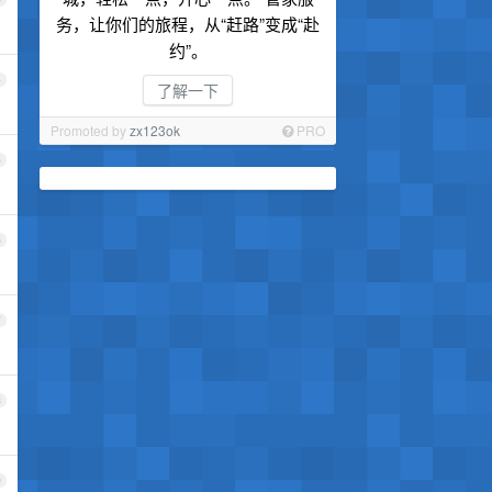
务，让你们的旅程，从“赶路”变成“赴
约”。
4
了解一下
Promoted by
zx123ok
PRO
5
6
7
8
9