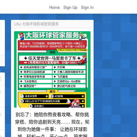
Home
Sign Up
Sign In
USJ 大阪环球影城管家服务
1
别忘了：她陪你熬夜看攻略、帮你挑
2
穿搭、陪你追剧到天亮…… 现在，轮
到你为她做一件事： 让她在环球影
城，轻松一点，开心一点。 管家服
3