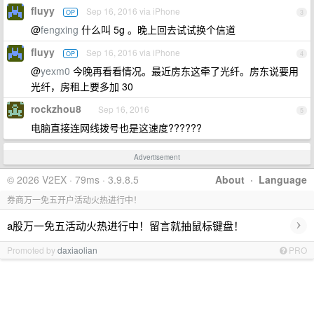
fluyy
Sep 16, 2016 via iPhone
OP
3
@
fengxing
什么叫 5g 。晚上回去试试换个信道
fluyy
Sep 16, 2016 via iPhone
OP
4
@
yexm0
今晚再看看情况。最近房东这牵了光纤。房东说要用
光纤，房租上要多加 30
rockzhou8
Sep 16, 2016
5
电脑直接连网线拨号也是这速度??????
Advertisement
© 2026 V2EX · 79ms · 3.9.8.5
About
·
Language
券商万一免五开户活动火热进行中！
›
a股万一免五活动火热进行中！留言就抽鼠标键盘！
Promoted by
daxiaolian
PRO