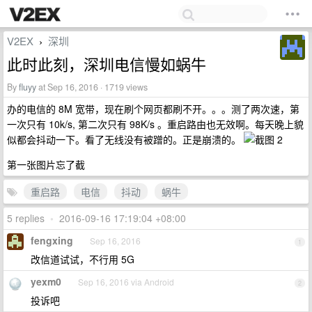
V2EX
深圳
›
此时此刻，深圳电信慢如蜗牛
By
fluyy
at Sep 16, 2016 · 1719 views
办的电信的 8M 宽带，现在刷个网页都刷不开。。。测了两次速，第
一次只有 10k/s, 第二次只有 98K/s 。重启路由也无效啊。每天晚上貌
似都会抖动一下。看了无线没有被蹭的。正是崩溃的。
第一张图片忘了截
重启路
电信
抖动
蜗牛
5 replies
•
2016-09-16 17:19:04 +08:00
fengxing
Sep 16, 2016
1
改信道试试，不行用 5G
yexm0
Sep 16, 2016 via Android
2
投诉吧