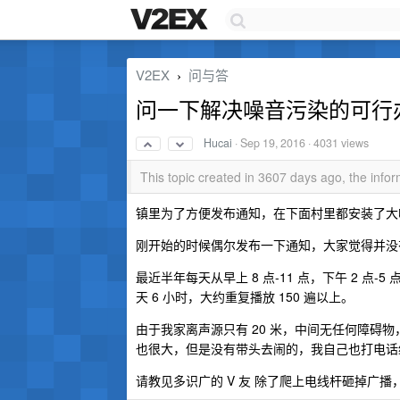
V2EX
问与答
›
问一下解决噪音污染的可行
Hucai
·
Sep 19, 2016
· 4031 views
This topic created in 3607 days ago, the inf
镇里为了方便发布通知，在下面村里都安装了大
刚开始的时候偶尔发布一下通知，大家觉得并没
最近半年每天从早上 8 点-11 点，下午 2 
天 6 小时，大约重复播放 150 遍以上。
由于我家离声源只有 20 米，中间无任何障碍
也很大，但是没有带头去闹的，我自己也打电话
请教见多识广的 V 友 除了爬上电线杆砸掉广