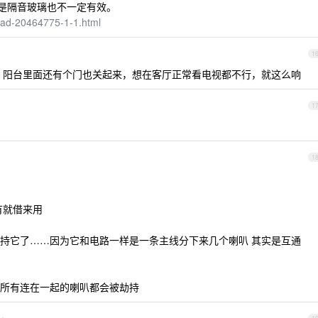
算是隔音玻璃也不一定有效。
read-20464775-1-1.html
1
，阳台里面还有个门也关起来，想在客厅正常看电视都不行，就这么响
1
1
有就借来用
持它了……因为它和电路一样是一条主线分下来几个喇叭 其实是互通
所有连在一起的喇叭都会被劫持