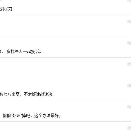
d
1
划①刀
2
2
法， 多找些人一起投诉。
2
2
有七八米高，不太好速战速决
2
，偷偷“处理”掉吧，这个办法最好。
2