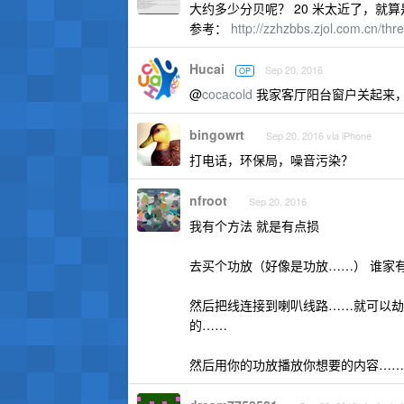
大约多少分贝呢？ 20 米太近了，就
参考：
http://zzhzbbs.zjol.com.cn/th
Hucai
Sep 20, 2016
OP
@
cocacold
我家客厅阳台窗户关起来
bingowrt
Sep 20, 2016 via iPhone
打电话，环保局，噪音污染？
nfroot
Sep 20, 2016
我有个方法 就是有点损
去买个功放（好像是功放……） 谁家
然后把线连接到喇叭线路……就可以劫
的……
然后用你的功放播放你想要的内容……