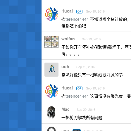
Hucai
Sep 19, 2016
OP
@
terence4444
不知道哪个猪让放的，
谁都吃不消吧
wolfan
Sep 19, 2016
不如你开车‘不小心’把喇叭碰坏了，
吗。。。。
ooh
Sep 19, 2016
喇叭好像只有一根明线很好减的🤣
Hucai
Sep 19, 2016
OP
@
terence4444
这事情没有曝光度，靠
Mac
Sep 20, 2016
一把剪刀解决所有问题
yun
Sep 20, 2016