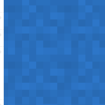
6
7
8