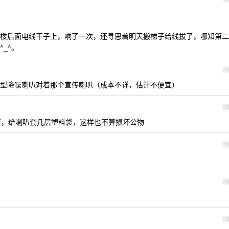
楼后面电线干子上，响了一次，还寻思着明天搬梯子给线拔了，哪知第二
_^。
1
型降噪喇叭对着那个宣传喇叭（成本不详，估计不便宜）
1
，给喇叭套几层塑料袋，这样也不算损坏公物
1
1
1