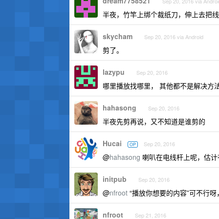
dream7758521
Sep 20, 2016 via Androi
半夜，竹竿上绑个裁纸刀，伸上去把线
skycham
Sep 20, 2016 via Android
剪了。
lazypu
Sep 20, 2016
哪里播放找哪里， 其他都不是解决方
hahasong
Sep 20, 2016
半夜先剪再说，又不知道是谁剪的
Hucai
Sep 20, 2016
OP
@
hahasong
喇叭在电线杆上呢，估计
initpub
Sep 20, 2016
@
nfroot
“播放你想要的内容”可不行呀
nfroot
Sep 21, 2016