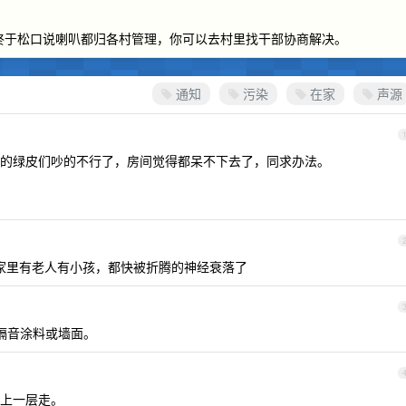
边终于松口说喇叭都归各村管理，你可以去村里找干部协商解决。
通知
污染
在家
声源
的绿皮们吵的不行了，房间觉得都呆不下去了，同求办法。
家里有老人有小孩，都快被折腾的神经衰落了
隔音涂料或墙面。
上一层走。