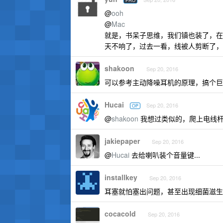
PRO
@
ooh
@
Mac
就是，书呆子思维，我们镇也装了，在
天不响了，过去一看，线被人剪断了，^
shakoon
Sep 20, 2016
可以参考主动降噪耳机的原理，搞个巨
Hucai
Sep 20, 2016
OP
@
shakoon
我想过类似的，爬上电线杆
jakiepaper
Sep 20, 2016
@
Hucai
去给喇叭装个音量键...
installkey
Sep 20, 2016
耳塞就怕塞出问题，甚至出现细菌滋生
cocacold
Sep 20, 2016