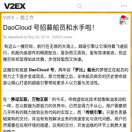
V2EX
酷工作
›
DaoCloud 号招募船员和水手啦！
By
daocloud
at Sep 29, 2016 · 25525 views
有这么一艘巨轮，航行在无垠的大海上，超级引擎让它保持着飞速前
行，机舱内各部件的精密配合，复杂而又高效，虽有惊涛骇浪，但这
艘巨轮却显得如此优雅，步伐轻盈而又快速。
这艘巨轮就是
DaoCloud 号
，两年前
「罗比」船长
的梦想正在船员的
努力之下逐步变成现实，原力觉醒之后，全体船员肩负的历史使命就
是让精心打造的超级引擎带给更多人以力量与灵活性。
在 “
移动互联，万物互联
” 的今天，传统虚拟化技术就像柴油发动机
一样，在以数据为原驱力的世界中，已然显得力不从心，用户需要把
几乎所有的精力放到业务代码的实现上，而「
传统引擎
」只是负责基
础架构的交付，并没有有效解决业务的快速变化与迭代问题，用户仍
然需要在应用环境的搭建，应用的交付，开发运维的环节上耗费大量
的精力。