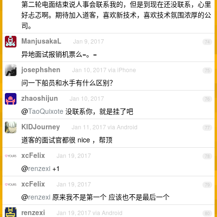
第二轮电面结束说人事会联系我的，但是到现在还没联系，心里
好忐忑啊。期待加入道客，喜欢新技术，喜欢技术氛围浓厚的公
司。
ManjusakaL
Jan 9, 2017
74
异地面试报销机票么=。=
josephshen
Jan 10, 2017 via iPhone
75
问一下船员和水手有什么区别？
zhaoshijun
Jan 10, 2017
76
@
TaoQuixote
没联系你，就是挂了吧
KIDJourney
Jan 11, 2017 via Android
77
道客的面试官都很 nice ，帮顶
xcFelix
Jan 19, 2017
78
@
renzexi
+1
xcFelix
Jan 19, 2017
79
@
renzexi
原来我不是第一个 应该也不是最后一个
renzexi
Jan 19, 2017 via Android
80