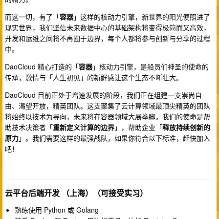
而这一切，有了「
容器
」这样的核动力引擎，新世界的阳光便照进了
现实世界，我们坚信未来数据中心的基础架构将变得极简而又高效，
开发和运维之间将不再囿于边界，每个人都将参与创新与分享的过程
中。
DaoCloud 精心打造的「
容器
」核动力引擎，是船员们神圣的使命的
传承，激情与「人生初见」的新鲜感让这个生态不断壮大。
DaoCloud 目前正处于增速发展的阶段，我们正在组建一支崇尚自
由、渴望开放，精英团队。这支聚集了云计算领域最顶尖精英的团队
将始终以技术为导向，未来将在容器领域大展拳脚。我们的使命是帮
助技术决策者「
重新定义计算的边界
」，帮助企业「
释放持续创新的
原力
」。我们需要这样的最强战队，如果你符合以下标准，赶快加入
吧！
云平台后端开发
（上海）（可接受实习）
熟练使用 Python 或 Golang