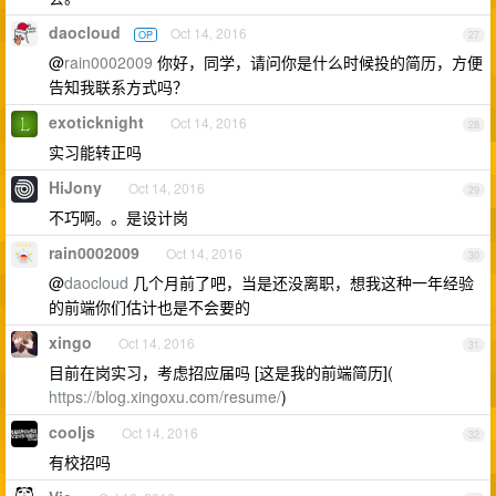
daocloud
Oct 14, 2016
OP
27
@
rain0002009
你好，同学，请问你是什么时候投的简历，方便
告知我联系方式吗？
exoticknight
Oct 14, 2016
28
实习能转正吗
HiJony
Oct 14, 2016
29
不巧啊。。是设计岗
rain0002009
Oct 14, 2016
30
@
daocloud
几个月前了吧，当是还没离职，想我这种一年经验
的前端你们估计也是不会要的
xingo
Oct 14, 2016
31
目前在岗实习，考虑招应届吗 [这是我的前端简历](
https://blog.xingoxu.com/resume/
)
cooljs
Oct 14, 2016
32
有校招吗