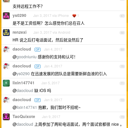
支持远程工作不？
ys0290
Jan 3, 2017 via iPhone
1
67
是不是工资低啊？怎么感觉你们总在召人
renzexi
Jan 3, 2017 via Android
68
HR 说之后打电话面试，然后就没然后了
daocloud
Jan 4, 2017
OP
69
@
goodniuniu
感谢你的支持和认可！
daocloud
Jan 4, 2017
OP
70
@
ys0290
在迅速发展的团队总是需要新鲜血液的引入
lixin147741
Jan 5, 2017
71
@
daocloud
缺 iOS 吗
daocloud
Jan 9, 2017
OP
72
@
lixin147741
抱歉，我们暂时不招呢~
TaoQuixote
Jan 9, 2017
73
@
daocloud
上周参加了两轮电话面试，两个面试官都很 nice 。