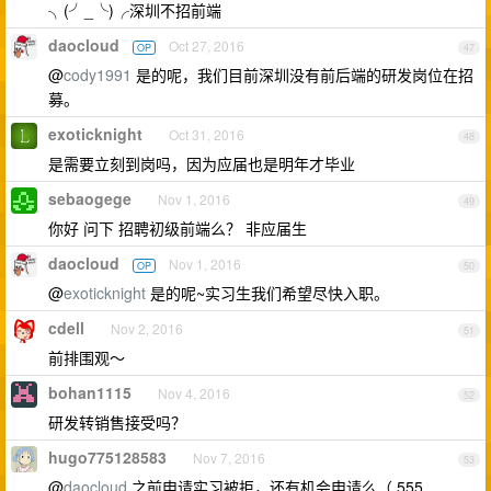
╮(╯_╰)╭深圳不招前端
daocloud
Oct 27, 2016
OP
47
@
cody1991
是的呢，我们目前深圳没有前后端的研发岗位在招
募。
exoticknight
Oct 31, 2016
48
是需要立刻到岗吗，因为应届也是明年才毕业
sebaogege
Nov 1, 2016
49
你好 问下 招聘初级前端么？ 非应届生
daocloud
Nov 1, 2016
OP
50
@
exoticknight
是的呢~实习生我们希望尽快入职。
cdell
Nov 2, 2016
51
前排围观～
bohan1115
Nov 4, 2016
52
研发转销售接受吗？
hugo775128583
Nov 7, 2016
53
@
daocloud
之前申请实习被拒，还有机会申请么（ 555...