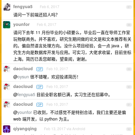
fengyua5
Feb 6, 2017
87
请问一下前端还招人吗？
younfor
Feb 6, 2017
88
请问下去年 11 月份毕业的小硕要么，毕业后一直在导师工作室
玩物联商务。并不喜欢，研究生期间做的论文是和文本推荐有关
的。偏自然语言处理方向。没什么项目经验，会一点 java ，研
究生方向是数据库开发与应用。可实习，大佬求收留，目前坐标
上海。简历已丢您邮箱，望查阅，谢谢。
daocloud
Feb 10, 2017
OP
89
@
oysun
很不错喔，欢迎投递简历！
daocloud
Feb 10, 2017
OP
90
@
fengyua5
目前全职名额已满，实习生还在招募中。
daocloud
Feb 10, 2017
OP
91
@
younfor
已收到，不过感觉不是特别合适，我们主要还是偏
web 端开发，以 python 为主。
qiyangqing
Feb 13, 2017 via Android
92