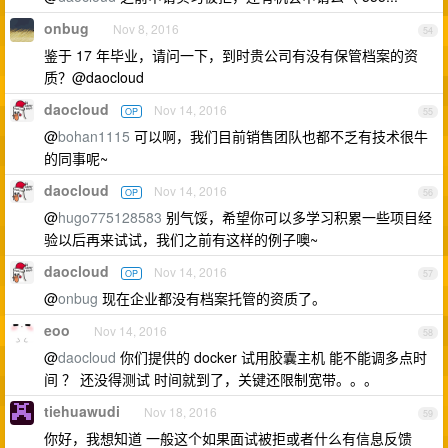
onbug
Nov 8, 2016
54
鉴于 17 年毕业，请问一下，到时贵公司有没有保管档案的资
质？@daocloud
daocloud
Nov 14, 2016
OP
55
@
bohan1115
可以啊，我们目前销售团队也都不乏有技术很牛
的同事呢~
daocloud
Nov 14, 2016
OP
56
@
hugo775128583
别气馁，希望你可以多学习积累一些项目经
验以后再来试试，我们之前有这样的例子噢~
daocloud
Nov 14, 2016
OP
57
@
onbug
现在企业都没有档案托管的资质了。
eoo
Nov 14, 2016
58
@
daocloud
你们提供的 docker 试用胶囊主机 能不能调多点时
间 ？ 还没得测试 时间就到了，关键还限制宽带。。。
tiehuawudi
Nov 18, 2016
59
你好，我想知道 一般这个如果面试被拒或者什么有信息反馈