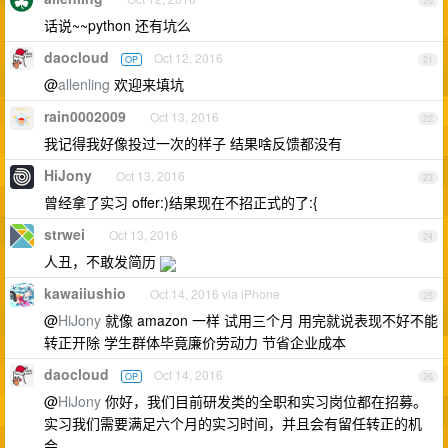
20
话说~~python 还有坑么
daocloud
Oct 12, 2016
OP
21
@
allenling
欢迎来填坑
rain0002009
Oct 13, 2016
22
我记得我好像投过一次的样子 结果啥反馈都没有
HiJony
Oct 13, 2016
23
曾经拿了实习 offer:)结果现在不招正式的了:{
strwei
Oct 13, 2016
24
人丑，不敢发简历
kawaiiushio
Oct 14, 2016 via iPhone
25
@
HiJony
就像 amazon 一样 试用三个月 用完就说表现不好不能
转正开除 学生群体毕竟廉价劳动力 节省企业成本
daocloud
Oct 14, 2016
OP
26
@
HiJony
你好，我们目前研发类的全职和实习岗位都在招募。
实习我们需要满足六个月的实习时间，并且会有留任转正的机
会。