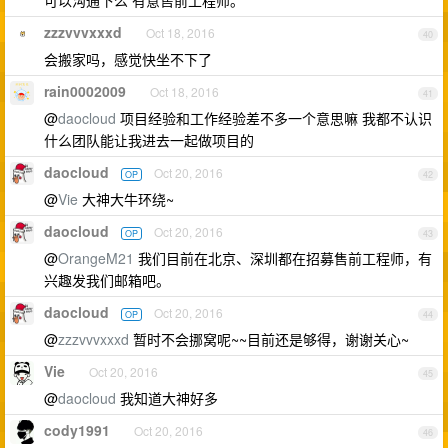
zzzvvvxxxd
Oct 18, 2016
40
会搬家吗，感觉快坐不下了
rain0002009
Oct 18, 2016
41
@
daocloud
项目经验和工作经验差不多一个意思嘛 我都不认识
什么团队能让我进去一起做项目的
daocloud
Oct 20, 2016
OP
42
@
Vie
大神大牛环绕~
daocloud
Oct 20, 2016
OP
43
@
OrangeM21
我们目前在北京、深圳都在招募售前工程师，有
兴趣发我们邮箱吧。
daocloud
Oct 20, 2016
OP
44
@
zzzvvvxxxd
暂时不会挪窝呢~~目前还是够得，谢谢关心~
Vie
Oct 20, 2016
45
@
daocloud
我知道大神好多
cody1991
Oct 20, 2016
46