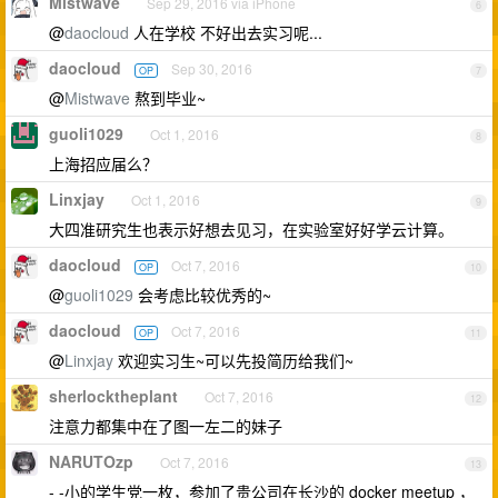
Mistwave
Sep 29, 2016 via iPhone
6
@
daocloud
人在学校 不好出去实习呢...
daocloud
Sep 30, 2016
OP
7
@
Mistwave
熬到毕业~
guoli1029
Oct 1, 2016
8
上海招应届么？
Linxjay
Oct 1, 2016
9
大四准研究生也表示好想去见习，在实验室好好学云计算。
daocloud
Oct 7, 2016
OP
10
@
guoli1029
会考虑比较优秀的~
daocloud
Oct 7, 2016
OP
11
@
Linxjay
欢迎实习生~可以先投简历给我们~
sherlocktheplant
Oct 7, 2016
12
注意力都集中在了图一左二的妹子
NARUTOzp
Oct 7, 2016
13
- -小的学生党一枚，参加了贵公司在长沙的 docker meetup ，