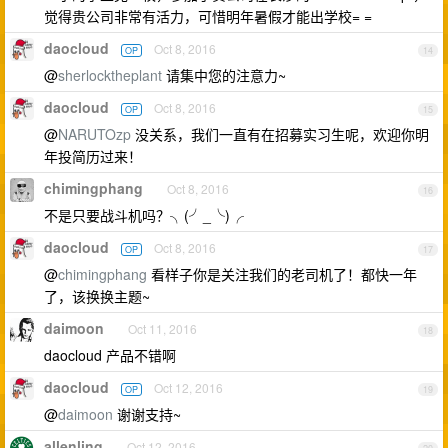
觉得贵公司非常有活力，可惜明年暑假才能出学校= =
daocloud
Oct 8, 2016
OP
14
@
sherlocktheplant
请集中您的注意力~
daocloud
Oct 8, 2016
OP
15
@
NARUTOzp
没关系，我们一直有在招募实习生呢，欢迎你明
年投简历过来！
chimingphang
Oct 8, 2016
16
不是只要战斗机吗？╮(╯_╰)╭
daocloud
Oct 8, 2016
OP
17
@
chimingphang
看样子你是关注我们的老司机了！都快一年
了，该换换主题~
daimoon
Oct 11, 2016
18
daocloud 产品不错啊
daocloud
Oct 12, 2016
OP
19
@
daimoon
谢谢支持~
allenling
Oct 12, 2016