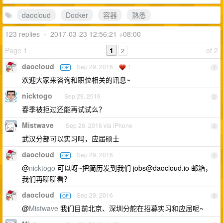
daocloud
Docker
容器
熟悉
123 replies
•
2017-03-23 12:56:21 +08:00
Page 1
1
of 2
2
daocloud
Sep 29, 2016
1
OP
1
欢迎大家来咨询和职位相关的讯息~
nicktogo
Sep 29, 2016
2
春季被拒过还能再试试么？
Mistwave
Sep 29, 2016 via iPhone
3
武汉分部可以实习吗，应届硕士
daocloud
Sep 29, 2016
OP
4
@
nicktogo
可以呀~把简历发到我们
jobs@daocloud.io
邮箱，
我们再聊聊看？
daocloud
Sep 29, 2016
OP
5
@
Mistwave
我们目前北京、深圳分舵在招募实习和应届呢~