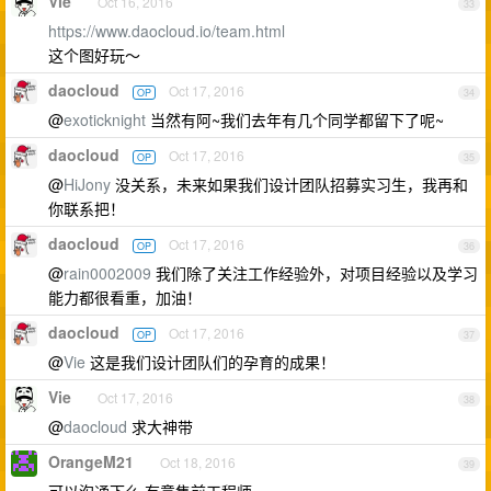
Vie
Oct 16, 2016
33
https://www.daocloud.io/team.html
这个图好玩～
daocloud
Oct 17, 2016
OP
34
@
exoticknight
当然有阿~我们去年有几个同学都留下了呢~
daocloud
Oct 17, 2016
OP
35
@
HiJony
没关系，未来如果我们设计团队招募实习生，我再和
你联系把！
daocloud
Oct 17, 2016
OP
36
@
rain0002009
我们除了关注工作经验外，对项目经验以及学习
能力都很看重，加油！
daocloud
Oct 17, 2016
OP
37
@
Vie
这是我们设计团队们的孕育的成果！
Vie
Oct 17, 2016
38
@
daocloud
求大神带
OrangeM21
Oct 18, 2016
39
可以沟通下么 有意售前工程师。