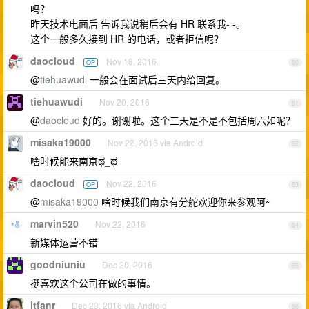
吗？
昨天技术电面后 告诉我说稍后会有 HR 联系我- -。
这个一般多久接到 HR 的电话，或者拒信呢？
daocloud
Nov 18, 2016
OP
60
@
tiehuawudi
一般会在面试后三天内给回复。
tiehuawudi
Nov 20, 2016
61
@
daocloud
好的。谢谢啦。这个三天是不是不包括周六如呢？
misaka19000
Nov 22, 2016 via Android
62
啥时候能来南京ಥ_ಥ
daocloud
Nov 22, 2016
OP
63
@
misaka19000
啥时候我们南京有分舵欢迎你来参观阿~
marvin520
Nov 22, 2016
64
新媒体运营不错
goodniuniu
Dec 20, 2016
65
挺喜欢这个公司在做的事情。
itfanr
Dec 23, 2016 via Android
66