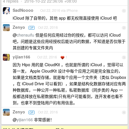
4 replies
•
2016-10-22 22:36:06 +08:00
SadNoooo
Oct 22, 2016 via iPhone
1
iCloud 除了自带的，其他 app 都无权限直接使用 iCloud 吧
Zenyo
Oct 22, 2016
OP
2
@
chensuifu
但是任何应用经过你的授权，都可以访问 iCloud
吧，问题是这些应用经授权后能访问的数据，不知道是否仅限于
其创建的专属文件夹内
yijian166
Oct 22, 2016
1
3
因为 Hipo 用的是 CloudKit ，也就是所谓的 iCloud ，觉得可以
答一发， Apple CloudKit 设计中每个应用之间是完全独立的，
如果是文档类型存储，就是每个应用一个文件夹（类似 Dropbox
，在 iCloud Drive 可以看到），如果是结构化数据存储对应有两
种数据库，一种公开一种私密，私密数据库（同步类的 App 一
般都选择放在私密数据库)只有用户可能看到，连开发者也看不
到，也拿不到登陆用户的有用信息。
Zenyo
Oct 22, 2016
OP
4
@
yijian166
非常感谢！