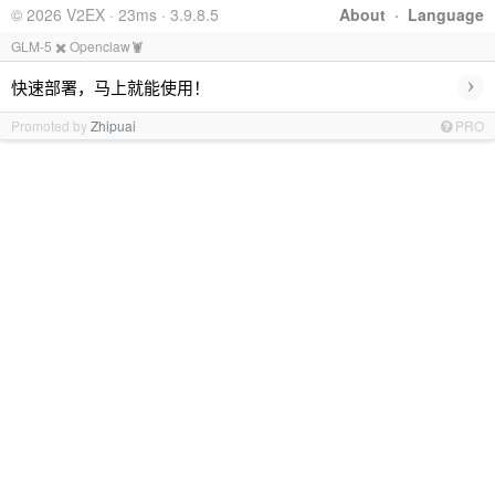
© 2026 V2EX · 23ms · 3.9.8.5
About
·
Language
GLM-5 ✖️ Openclaw🦞
›
快速部署，马上就能使用！
Promoted by
Zhipuai
PRO