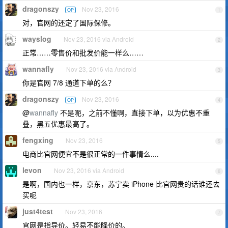
dragonszy
Nov 23, 2016
OP
1
对，官网的还定了国际保修。
wayslog
Nov 23, 2016 via Android
2
正常……零售价和批发价能一样么……
wannafly
Nov 23, 2016 via Android
3
你是官网 7/8 通道下单的么？
dragonszy
Nov 23, 2016
OP
4
@
wannafly
不是呃，之前不懂啊，直接下单，以为优惠不重
叠，黑五优惠最高了。
fengxing
Nov 23, 2016
5
电商比官网便宜不是很正常的一件事情么....
levon
Nov 23, 2016 via Android
6
是啊，国内也一样，京东，苏宁卖 iPhone 比官网贵的话谁还去
买呢
just4test
Nov 23, 2016
7
官网是指导价。轻易不能降价的。