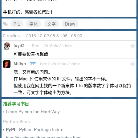
手机打的，感谢各位帮助！
PIL
字体
文字
Draw
2 replies
•
2016-12-02 08:31:08 +08:00
lxy42
Dec 1, 2016 via Android
1
可能要设置抗锯齿
Millyn
Dec 2, 2016 via Android
OP
2
嗯，又有新的问题。
在 Mac 下 使用宋体的 ttf 文件，输出的字不一样。
但使用我在网上找的一个新宋体 TTc 的版本数字字体可以保持
一致，可文字字体输出为方块。
推荐学习书目
Learn Python the Hard Way
›
Python Sites
PyPI
- Python Package Index
›
http://diveintopython.org/toc/index.html