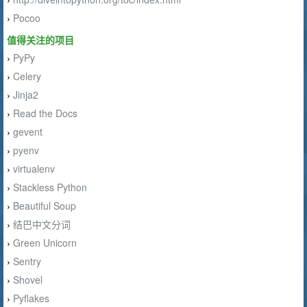
›
Pocoo
›
值得关注的项目
PyPy
›
Celery
›
Jinja2
›
Read the Docs
›
gevent
›
pyenv
›
virtualenv
›
Stackless Python
›
Beautiful Soup
›
结巴中文分词
›
Green Unicorn
›
Sentry
›
Shovel
›
Pyflakes
›