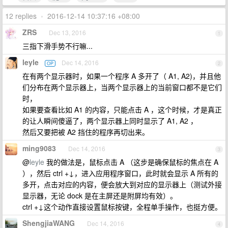
12 replies
•
2016-12-14 10:37:16 +08:00
ZRS
Dec 13, 2016
1
三指下滑手势不行嘛...
leyle
Dec 14, 2016
OP
2
在有两个显示器时，如果一个程序 A 多开了（ A1, A2)，并且他
们分布在两个显示器上，当两个显示器上的当前窗口都不是它们
时，
如果要查看比如 A1 的内容，只能点击 A ，这个时候，才是真正
的让人瞬间傻逼了，两个显示器上同时显示了 A1, A2 ，
然后又要把被 A2 挡住的程序再切出来。
ming9083
Dec 14, 2016
3
@
leyle
我的做法是，鼠标点击 A （这步是确保鼠标的焦点在 A
），然后 ctrl +↓，进入应用程序窗口，此时就会显示 A 所有的
多开，点击对应的内容，便会放大到对应的显示器上（测试外接
显示器，无论 dock 是在主屏还是附屏均有效）。
ctrl +↓这个动作直接设置鼠标按键，全程单手操作，也挺方便。
ShengjiaWANG
Dec 14, 2016
4