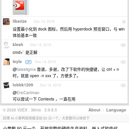
liberize
Dec 14, 2016
9
设置最小化到 dock 图标，然后用 hyperdock 预览窗口，与 win
体验基本一致
klesh
Dec 14, 2016
10
cmd+` 是正解
leyle
Dec 14, 2016
OP
11
@
fatestigma
靠谱，多谢，改了下软件的快捷键，让 ctrl + n
时，就是 open -n xxx 了，方便多了。
lobbk1209
Dec 14, 2016
12
@
EricCartman
可以尝试一下 Contexts ，一直在用
© 2026 V2EX · 36ms · 3.9.8.5
About
·
Language
四博 AI 小黄鸭周周做活动 50 元一个，大家都可以体验下
小黄鸭 50 元一个，开放完整的硬件生产资料，嵌入式软件代