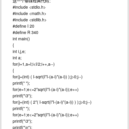
送一个聊妹经典代码：
#include <stdio.h>
#include <math.h>
#include <stdlib.h>
#define I 20
#define R 340
int main()
{
int i,j,e;
int a;
for(i=1,a=I;i<I/2;i++,a--)
{
for(j=(int) ( I-sqrt(I*I-(a-i)*(a-i)) );j>0;j--)
printf(" ");
for(e=1;e<=2*sqrt(I*I-(a-i)*(a-i));e++)
printf("\3");
for(j=(int) ( 2*( I-sqrt(I*I-(a-i)*(a-i)) ) );j>0;j--)
printf(" ");
for(e=1;e<=2*sqrt(I*I-(a-i)*(a-i));e++)
printf("\3");
printf("\n");