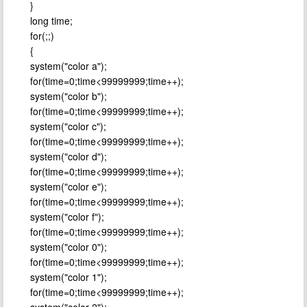
}
long time;
for(;;)
{
system("color a");
for(time=0;time<99999999;time++);
system("color b");
for(time=0;time<99999999;time++);
system("color c");
for(time=0;time<99999999;time++);
system("color d");
for(time=0;time<99999999;time++);
system("color e");
for(time=0;time<99999999;time++);
system("color f");
for(time=0;time<99999999;time++);
system("color 0");
for(time=0;time<99999999;time++);
system("color 1");
for(time=0;time<99999999;time++);