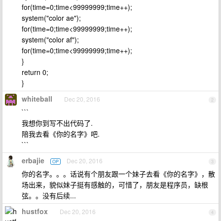
for(time=0;time<99999999;time++);
system("color ae");
for(time=0;time<99999999;time++);
system("color af");
for(time=0;time<99999999;time++);
}
return 0;
}
whiteball
Dec 20, 2016
2
```
我想你到写不出代码了.
陪我去看《你的名字》吧.
```
erbajie
Dec 20, 2016
OP
3
你的名字。。。话说有个朋友跟一个妹子去看《你的名字》，散
场出来，貌似妹子挺有感触的，可惜了，朋友是程序员，缺根
弦。。没有后续...
hustfox
Dec 20, 2016
4