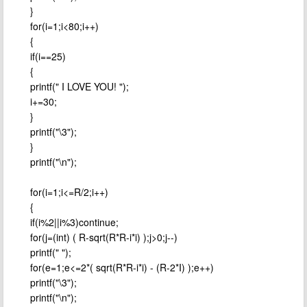
}
for(i=1;i<80;i++)
{
if(i==25)
{
printf(" I LOVE YOU! ");
i+=30;
}
printf("\3");
}
printf("\n");
for(i=1;i<=R/2;i++)
{
if(i%2||i%3)continue;
for(j=(int) ( R-sqrt(R*R-i*i) );j>0;j--)
printf(" ");
for(e=1;e<=2*( sqrt(R*R-i*i) - (R-2*I) );e++)
printf("\3");
printf("\n");