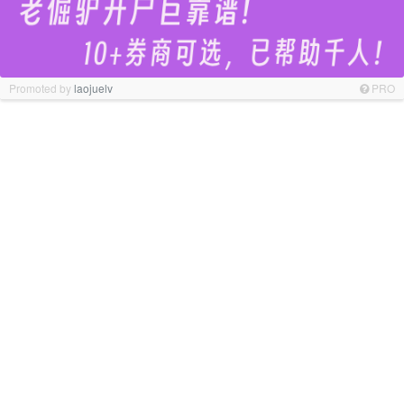
Promoted by
laojuelv
PRO