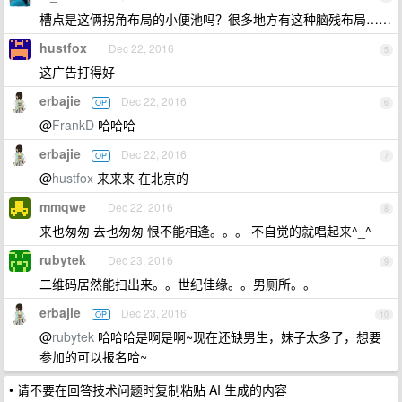
槽点是这俩拐角布局的小便池吗？很多地方有这种脑残布局……
hustfox
Dec 22, 2016
5
这广告打得好
erbajie
Dec 22, 2016
OP
6
@
FrankD
哈哈哈
erbajie
Dec 22, 2016
OP
7
@
hustfox
来来来 在北京的
mmqwe
Dec 22, 2016
8
来也匆匆 去也匆匆 恨不能相逢。。。 不自觉的就唱起来^_^
rubytek
Dec 23, 2016
9
二维码居然能扫出来。。世纪佳缘。。男厕所。。
erbajie
Dec 23, 2016
OP
10
@
rubytek
哈哈哈是啊是啊~现在还缺男生，妹子太多了，想要
参加的可以报名哈~
• 请不要在回答技术问题时复制粘贴 AI 生成的内容