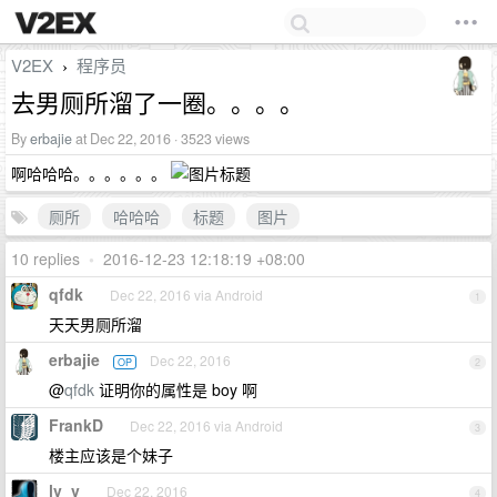
V2EX
程序员
›
去男厕所溜了一圈。。。。
By
erbajie
at Dec 22, 2016 · 3523 views
啊哈哈哈。。。。。。
厕所
哈哈哈
标题
图片
10 replies
•
2016-12-23 12:18:19 +08:00
qfdk
Dec 22, 2016 via Android
1
天天男厕所溜
erbajie
Dec 22, 2016
OP
2
@
qfdk
证明你的属性是 boy 啊
FrankD
Dec 22, 2016 via Android
3
楼主应该是个妹子
lv_v
Dec 22, 2016
4