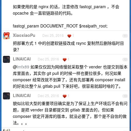
如果使用的是 nginx 的话，注意修改 fastcgi_param ，不会
opcache 会一直软链路径的代码。
fastcgi_param DOCUMENT_ROOT $realpath_root;
XiaoxiaoPu
Dec 25, 2016
1
11
把部署方式 1 中的创建软链接改成 rsync 复制然后删除临时目
录？
LINAICAI
Dec 25, 2016
1
12
@
lmfx89
如果仅仅因为网络慢就采取整个 vender 也提交到版本
库里面去，其实你 git pull 的时候一样也要拉很多，何况如果
composer 经常改就不划算了，还有先部署再 composer install
的好处比整个从 gitlab pull 下来好吧，很容易就超时啥的了。
LINAICAI
Dec 25, 2016
1
13
貌似比较大型的重要项目确实是为了保证上生产环境后不会有问
题，是把 vender 目录都提交到 gitlab 里面去的，但如果
composer 锁定开源库的版本，就没必要了，那个是不自信的做
法。。。