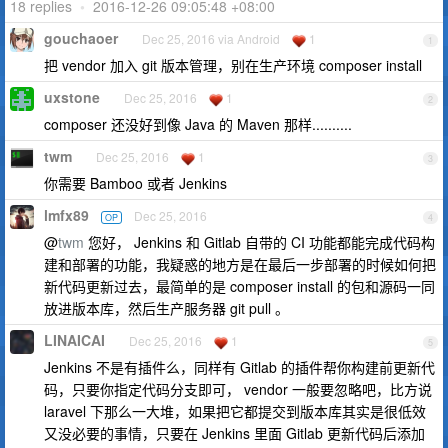
18 replies
•
2016-12-26 09:05:48 +08:00
gouchaoer
Dec 25, 2016 via Android
1
1
把 vendor 加入 git 版本管理，别在生产环境 composer install
uxstone
Dec 25, 2016
1
2
composer 还没好到像 Java 的 Maven 那样..........
twm
Dec 25, 2016
1
3
你需要 Bamboo 或者 Jenkins
lmfx89
Dec 25, 2016
OP
4
@
twm
您好， Jenkins 和 Gitlab 自带的 CI 功能都能完成代码构
建和部署的功能，我疑惑的地方是在最后一步部署的时候如何把
新代码更新过去，最简单的是 composer install 的包和源码一同
放进版本库，然后生产服务器 git pull 。
LINAICAI
Dec 25, 2016
1
5
Jenkins 不是有插件么，同样有 Gitlab 的插件帮你构建前更新代
码，只要你指定代码分支即可， vendor 一般要忽略吧，比方说
laravel 下那么一大堆，如果把它都提交到版本库其实是很低效
又没必要的事情，只要在 Jenkins 里面 Gitlab 更新代码后添加