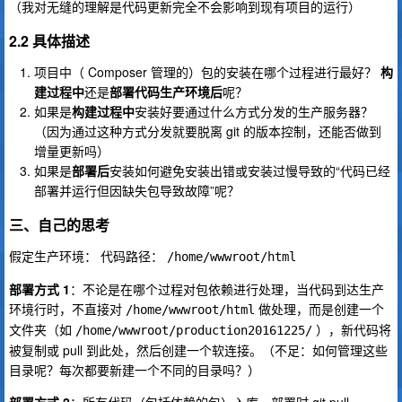
（我对无缝的理解是代码更新完全不会影响到现有项目的运行）
2.2 具体描述
项目中（ Composer 管理的）包的安装在哪个过程进行最好？
构
建过程中
还是
部署代码生产环境后
呢？
如果是
构建过程中
安装好要通过什么方式分发的生产服务器？
（因为通过这种方式分发就要脱离 git 的版本控制，还能否做到
增量更新吗）
如果是
部署后
安装如何避免安装出错或安装过慢导致的“代码已经
部署并运行但因缺失包导致故障”呢？
三、自己的思考
假定生产环境： 代码路径：
/home/wwwroot/html
部署方式 1
：不论是在哪个过程对包依赖进行处理，当代码到达生产
环境行时，不直接对
做处理，而是创建一个
/home/wwwroot/html
文件夹（如
），新代码将
/home/wwwroot/production20161225/
被复制或 pull 到此处，然后创建一个软连接。（不足：如何管理这些
目录呢？每次都要新建一个不同的目录吗？）
部署方式 2
：所有代码（包括依赖的包）入库，部署时 git pull