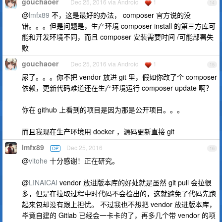
gouchaoer
Dec 25, 2016 via Android
1
14
@
lmfx89
不，这是最好的办法， composer 官方说的没
错。。。但是问题是，生产环境 composer install 的第三方库可
能和开发环境不同，而且 composer 安装需要时间 /可能部署失
败
gouchaoer
Dec 25, 2016 via Android
1
15
尿了。。。你不把 vendor 放进 git 里，假如你改了个 composer
依赖，更新代码难道还在生产环境运行 composer update 啊？
你在 github 上看到的项目是因为那是公开项目。。。
而且我现在生产环境用 docker ，源码更新直接 git
lmfx89
Dec 25, 2016
OP
16
@
vitohe
十分感谢！正在研究。
@
LINAICAI
vendor 放进版本库的好处就是虽然 git pull 会拉很
多，但是在拉取过程中时代码不会检出的，这就避免了代码先跑
起来包却没有跟上担忧。 不过我也不想把 vendor 放进版本库，
毕竟自建的 Gitlab 已经会一卡卡的了，再多几个带 vendor 的项