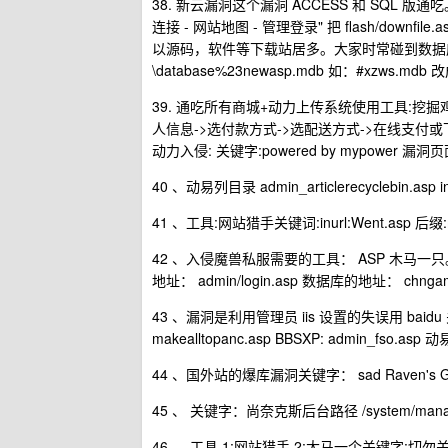
38. 新云漏洞这个漏洞 ACCESS 和 SQL 版通吃
连接 - 网站地图 - 管理登录" 把 flash/downfile.a
以源码，软件等下载站居多。大家时常碰到数据库
\database%23newasp.mdb 如：#xzws.mdb 
39. 通吃所有商城+动力上传系统使用工具:挖掘鸡 
人信息->选付款方式->选配送方式->在线支付或下单后汇款 
动力入侵: 关键字:powered by mypower 漏洞页面:upfile_
40 、动易列目录 admin_articlerecyclebin.asp inur
41 、工具:网站猎手关键词:inurl:Went.asp 后缀:mana
42 、入侵魔兽私服需要的工具： ASP 木马一只。 Dom
地址： admin/login.asp 数据库的地址： chngam
43 、漏洞是利用管理员 iis 设置的失误用 baidu 
makealltopanc.asp BBSXP: admin_fso.asp 动易:
44 、国外站的爆库漏洞关键字： sad Raven's Gues
45 、 关键字：尚奈克斯后台路径 /system/mana
46 、 工具 1:网站猎手 2:大马一个关键字:切勿关闭