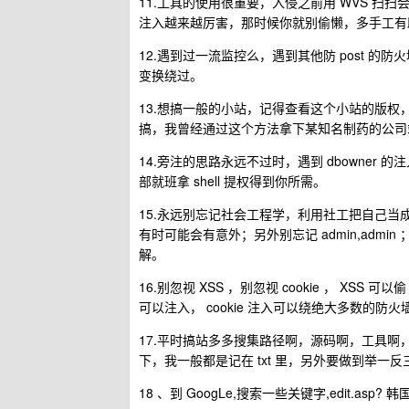
11.工具的使用很重要，入侵之前用 WVS 
注入越来越厉害，那时候你就别偷懒，多手工有
12.遇到过一流监控么，遇到其他防 post 
变换绕过。
13.想搞一般的小站，记得查看这个小站的版
搞，我曾经通过这个方法拿下某知名制药的公司
14.旁注的思路永远不过时，遇到 dbowner 
部就班拿 shell 提权得到你所需。
15.永远别忘记社会工程学，利用社工把自己当
有时可能会有意外；另外别忘记 admin,admin ； 
解。
16.别忽视 XSS ，别忽视 cookie ， XSS 可
可以注入， cookie 注入可以绕绝大多数的防火
17.平时搞站多多搜集路径啊，源码啊，工具啊
下，我一般都是记在 txt 里，另外要做到举一反
18 、到 GoogLe,搜索一些关键字,edit.asp?