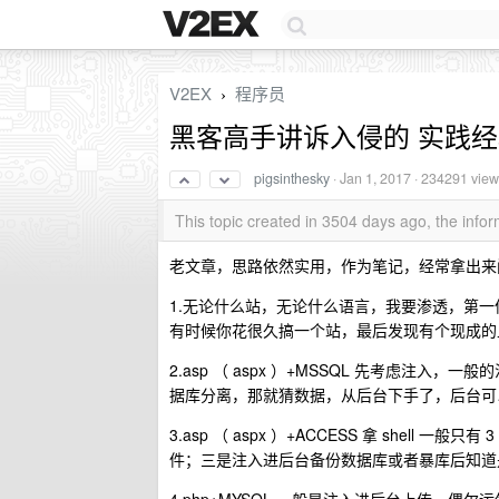
V2EX
程序员
›
黑客高手讲诉入侵的 实践
pigsinthesky
·
Jan 1, 2017
· 234291 view
This topic created in 3504 days ago, the inf
老文章，思路依然实用，作为笔记，经常拿出来
1.无论什么站，无论什么语言，我要渗透，第一件
有时候你花很久搞一个站，最后发现有个现成的上
2.asp （ aspx ）+MSSQL 先考虑注入，一般
据库分离，那就猜数据，从后台下手了，后台可
3.asp （ aspx ）+ACCESS 拿 she
件；三是注入进后台备份数据库或者暴库后知道是 a