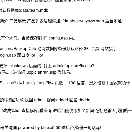
ed 默认数据库:data/team.mdb
 产品展示 产品列表后缀添加: /database/myszw.mdb 后台地址:
设置"里写个木马。会被保存到 在 config.asp 内。
?action=BackupData 动网数据库备份默认路径 36. 工具:网站猎手
gin.asp 弱口令:'or'='or'
eichinews 后面的. 打上:admin/uploadPic.asp?
传马..... 进访问 uppic anran.asp 登陆马.
 asp?id=1
gov.jp/
asp?id= 页数： 100 语言：想入侵哪个国家就填什
利用密码找回功能 找回 admin 提问:ddddd 回答:ddddd
asp 把最后一个 /改成%5c ,直接暴库,看密码,进后台随便添加个新闻 在标题输入我们的
解器关键词:powered by bbsxp5.00 进后台,备份一句话马!