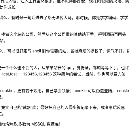
扫扫会有助入侵；注入工具虽然很多，但不见得都好使，现在的软硬防火墙、
助你成长。
的防火墙么，有时候一句话进去了都无法传大马，那时候，你先学学编码，学学
权，找做这个站的公司，然后从这个公司做的其他站下手，得到源码再回头
站。
的注入，可以很舒服写 shell 到你需要的站，省得麻烦的提权了；运气不好，
成一个什么也不会的人，从某某站长的 qq ，身份证，邮箱等等下手，也许
test,test ； 123456,123456 这种简单的尝试，当然，你也可以暴力破
以偷 cookie ，更有若干妙用，自己学会领悟； cookie 可以伪造登陆， cookie
墙。
，充实自己的“武器”库；最好把自己的入侵步骤记录下来，或者事后反思
三。
 韩国肉鸡为多,多数为 MSSQL 数据库!