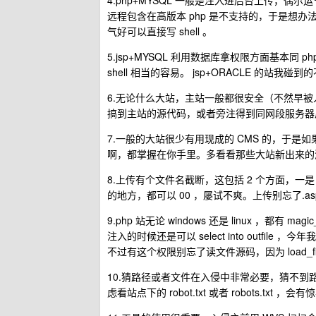
4.php+MYSQL 一般是注入进后台上传，偶尔运气好
远程包含在高版本 php 是不支持的，于是想办法
气好可以直接写 shell 。
5.jsp+MYSQL 利用数据库拿权限方面基本同
shell 相当的容易。 jsp+ORACLE 的
6.无论什么大站，主站一般都很安全（不然早
搞到主站的源代码，或者旁注得到同网段服务器后 ca
7.一般的大站很少有用现成的 CMS 的，于
啊，都掌握在你手里。多看看那些大站新出来的
8.上传有个文件名截断，这包括 2 个方面，一是
的地方，都可以 00 ，屡试不爽。上传别忘了.asp 
9.php 站无论 windows 还是 linux ，都有 magi
注入的时候还是可以 select into outfil
不过有这个权限别忘了读文件源码，因为 load_f
10.猜路径或者文件在入侵中非常必要，猜不到路径的时
虑看站点下的 robot.txt 或者 robots.txt ，会