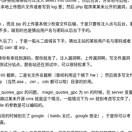
些权限够高可以注入 select into outfile ；然后包含，分本地与远程，
本地上传图片文件或者写到 log 里；然后 php 程序某某未公开的漏洞，
 php ，而且 jsp 的上传基本很少检查文件后缀，于是只要有注入点与后台，
站我碰到的不多，碰到的也是猜出用户名与密码从后台下手的。
被人玩了），于是一般从二级域名下手，猜出主站的某些用户名与密码或者
in 或 arp 。
是如果你有幸找到源码，那你就发了，注入漏洞啊，上传漏洞啊，写文件漏洞
测试分站点，那些站还在测试中，可以很轻松拿下。
 00 截断，二是长文件名截断（曾经利用这个搞下 hw ）；然后很多写文
（当然.asa ，.cer ，.cdx 都可以啦）目录的妙用。
c_quotes_gpc 的问题， magic_quotes_gpc 为 on 的时候，在 server 变
e ，今年我搞过某未开源 cms 就是这个情况，一般情况下为 on 就别考虑写文件了
ile 的参数是可以编码的。
候别忘了 google （ baidu 太烂， google 很全），于是你可以考
有惊喜。