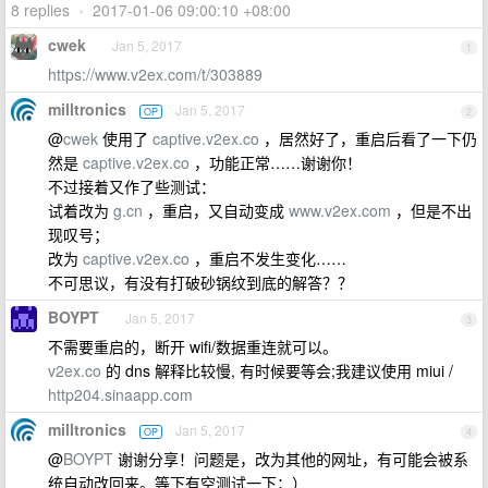
8 replies
•
2017-01-06 09:00:10 +08:00
cwek
Jan 5, 2017
1
https://www.v2ex.com/t/303889
milltronics
Jan 5, 2017
OP
2
@
cwek
使用了
captive.v2ex.co
，居然好了，重启后看了一下仍
然是
captive.v2ex.co
，功能正常……谢谢你！
不过接着又作了些测试：
试着改为
g.cn
，重启，又自动变成
www.v2ex.com
，但是不出
现叹号；
改为
captive.v2ex.co
，重启不发生变化……
不可思议，有没有打破砂锅纹到底的解答？？
BOYPT
Jan 5, 2017
3
不需要重启的，断开 wifi/数据重连就可以。
v2ex.co
的 dns 解释比较慢, 有时候要等会;我建议使用 miui /
http204.sinaapp.com
milltronics
Jan 5, 2017
OP
4
@
BOYPT
谢谢分享！问题是，改为其他的网址，有可能会被系
统自动改回来。等下有空测试一下；）