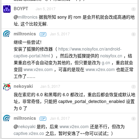
BOYPT
Jan 5, 2017
5
@
milltronics
据我所知 sony 的 rom 是会开机就会改成高通的地
址, 这个比较无解.
milltronics
Jan 5, 2017
OP
6
继续一些尝试！
安装了狐狸的修改器（
https://www.noisyfox.cn/android-
captive-portal.html
），然后改为狐狸提供的
noisyfox.cn
，结
果重启也不会自动变为其他的，但只要是改为
g.cn
，重启就会
变回
www.v2ex.com
，可喜的是现在
www.v2ex.com
也能正常
工作了……
nekoyaki
Jan 5, 2017
7
我在索尼的 6.0 和黑莓的 6.0 都改过，重启后都会恢复成默认地
址，非常奇怪，只能把 captive_portal_detection_enabled 设置
为 0 了
milltronics
Jan 6, 2017
OP
8
@
nekoyaki
是的，后来
www.v2ex.com
还是不行，但改为
captive.v2ex.co
之后，暂时安逸了~~你可以试试；）