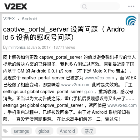
V2EX
Android
›
captive_portal_server 设置问题（ Andro
id 6 设备的感叹号问题）
By
milltronics
at Jan 5, 2017 · 13771 views
网上解答如何更改 captive_portal_server 的值以避免弹出相应的恼人
提示的解决方案的已经很多。我也多方测试过有效。直到最近刷了国
内基于 CM 的 Android 6.0.1 的 rom （在下是 Moto X Pro 苦主），
发现这个 captive_portal_server 已被定为
www.v2ex.com
，而 V2EX
已经做了相应变动，即意味着
www.v2ex.com
此时是失效的。 手工
settings put global captive_portal_server
g.cn
，重新联网，感叹号
消失。正当以为大功告成之际，重启手机后发现感叹号又出来了……
settings get global captive_portal_server ，返回值是
www.v2ex.com
，手机重启过程中，已经被改回来了。由于对 Android 系统所知有
限，一直没弄清问题根源。 在此求高手们解答一二，谢过先！
settings
global
Android
感叹