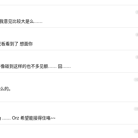
我意见比较大是么……
老板看到了 想面你
好像碰到这样的也不多见额…… 囧……
1
动什么的。
1
 …… Orz 希望能接得住咯~~
1