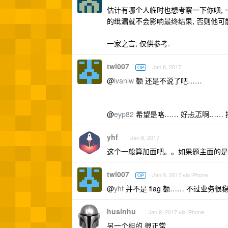
估计有哪个人临时也想考察一下你呗, 
的纰漏就不会影响最终结果, 否则他可
一家之言, 仅供参考.
twl007
Jan 8, 2017
OP
@
ivanlw
额 还是不说了吧……
@
eyp82
希望是咯…… 好忐忑啊…… 
yhf
Jan 8, 2017
这个一般算加面吧。。如果题主面的是大公
twl007
Jan 9, 2017 via iPhone
OP
@
yhf
并不是 flag 额…… 不过业
husinhu
Jan 9, 2017 via iPhone
另一个组的 很正常