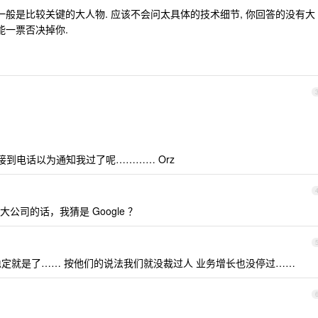
一般是比较关键的大人物. 应该不会问太具体的技术细节, 你回答的没有大
能一票否决掉你.
接到电话以为通知我过了呢………… Orz
司的话，我猜是 Google ？
务很稳定就是了…… 按他们的说法我们就没裁过人 业务增长也没停过……