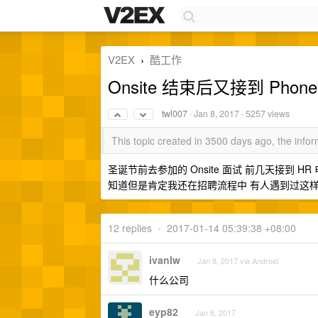
V2EX
酷工作
›
Onsite 结束后又接到 Phone
twl007
·
Jan 8, 2017
· 5257 views
This topic created in 3500 days ago, the inf
圣诞节前去参加的 Onsite 面试 前几天接到 HR 电
知道但是肯定我还在招聘流程中 有人遇到过这样的情况
12 replies
•
2017-01-14 05:39:38 +08:00
ivanlw
Jan 8, 2017 via Android
什么公司
eyp82
Jan 8, 2017