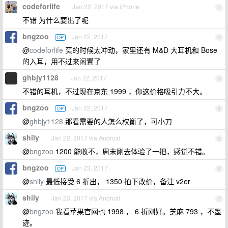
codeforlife
Jan 22, 2017 via iPhone
1
不错 为什么要出了呢
bngzoo
Jan 22, 2017
OP
2
@
codeforlife
买的时候太冲动，家里还有 M&D 大耳机和 Bose
的入耳，用不过来闲置了
ghbjy1128
Jan 22, 2017
3
不错的耳机，不过现在京东 1999 ，你这价格吸引力不大。
bngzoo
Jan 22, 2017
OP
4
@
ghbjy1128
那看需要的人怎么权衡了，可小刀
shily
Jan 22, 2017 via Android
5
@
bngzoo
1200 能收不，周末刚去体验了一把，感觉不错。
bngzoo
Jan 23, 2017
OP
6
@
shily
最低接受 6 折出， 1350 拍下改价，备注 v2er
shily
Jan 23, 2017 via Android
7
@
bngzoo
我看苹果官网也 1998 ， 6 折刚好。芝麻 793 ，不墨
迹。