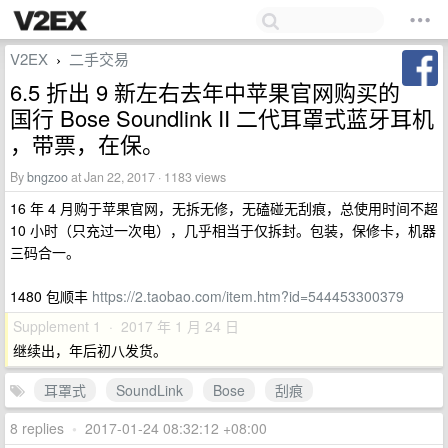
V2EX
二手交易
›
6.5 折出 9 新左右去年中苹果官网购买的
国行 Bose Soundlink II 二代耳罩式蓝牙耳机
，带票，在保。
By
bngzoo
at Jan 22, 2017 · 1183 views
16 年 4 月购于苹果官网，无拆无修，无磕碰无刮痕，总使用时间不超
10 小时（只充过一次电），几乎相当于仅拆封。包装，保修卡，机器
三码合一。
1480 包顺丰
https://2.taobao.com/item.htm?id=544453300379
Supplement 1 · 2017 年 1 月 24 日
继续出，年后初八发货。
耳罩式
SoundLink
Bose
刮痕
8 replies
•
2017-01-24 08:32:12 +08:00