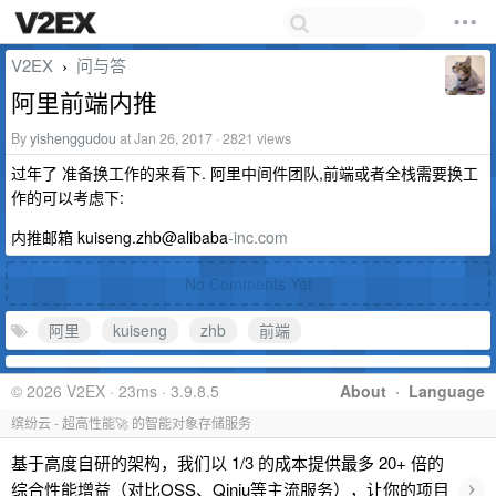
V2EX
问与答
›
阿里前端内推
By
yishenggudou
at Jan 26, 2017 · 2821 views
过年了 准备换工作的来看下. 阿里中间件团队,前端或者全栈需要换工
作的可以考虑下:
内推邮箱 kuiseng.zhb@alibaba
-inc.com
No Comments Yet
阿里
kuiseng
zhb
前端
© 2026 V2EX · 23ms · 3.9.8.5
About
·
Language
缤纷云 - 超高性能🚀 的智能对象存储服务
基于高度自研的架构，我们以 1/3 的成本提供最多 20+ 倍的
›
综合性能增益（对比OSS、Qiniu等主流服务），让你的项目