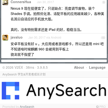
ConnersHua
Jan 30, 2017
9
Nexus 9 现在挺便宜了，只说缺点：亮度调节废物，装个
Shades 手调。拍照优化渣、适配平板的应用越来越少，各种美
名其曰自适应的手机放大版。
真的，没有特别需求还是 iPad 的好，稳稳当当。
javaluo
Jan 30, 2017 via Android
10
安卓平板没有好 u 。大应用或者游戏都卡，所以还是用 mini 吧
不知道啥时候麒麟 960 会被用到平板上
骁龙就不指望了
© 2026 V2EX · 38ms · 3.9.8.5
About
·
Language
AnySearch 学生&开发者成长计划
Promoted by
AnySearch
PRO