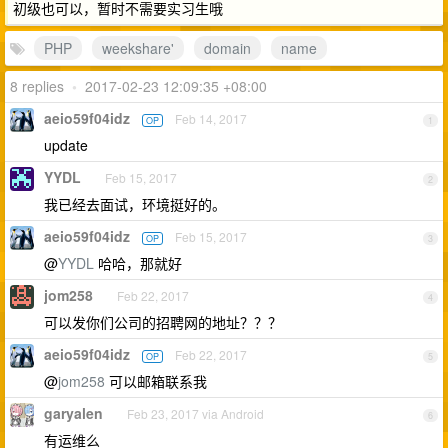
初级也可以，暂时不需要实习生哦
PHP
weekshare'
domain
name
8 replies
•
2017-02-23 12:09:35 +08:00
aeio59f04idz
Feb 14, 2017
OP
1
update
YYDL
Feb 15, 2017
2
我已经去面试，环境挺好的。
aeio59f04idz
Feb 15, 2017
OP
3
@
YYDL
哈哈，那就好
jom258
Feb 22, 2017
4
可以发你们公司的招聘网的地址？？？
aeio59f04idz
Feb 22, 2017
OP
5
@
jom258
可以邮箱联系我
garyalen
Feb 23, 2017 via Android
6
有运维么