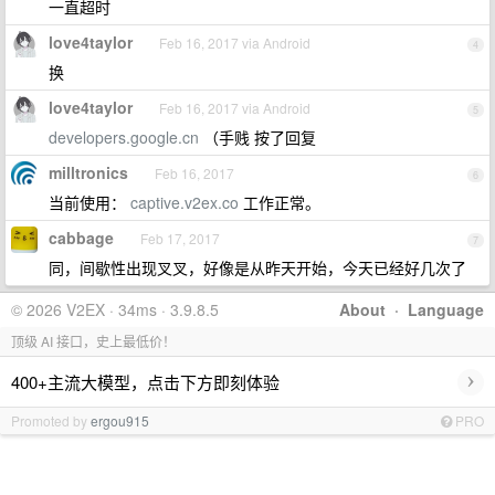
一直超时
love4taylor
Feb 16, 2017 via Android
4
换
love4taylor
Feb 16, 2017 via Android
5
developers.google.cn
（手贱 按了回复
milltronics
Feb 16, 2017
6
当前使用：
captive.v2ex.co
工作正常。
cabbage
Feb 17, 2017
7
同，间歇性出现叉叉，好像是从昨天开始，今天已经好几次了
© 2026 V2EX · 34ms · 3.9.8.5
About
·
Language
顶级 AI 接口，史上最低价！
›
400+主流大模型，点击下方即刻体验
Promoted by
ergou915
PRO