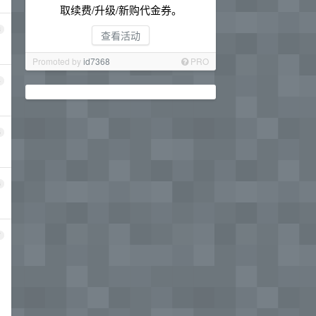
取续费/升级/新购代金券。
3
查看活动
Promoted by
id7368
PRO
4
5
6
7