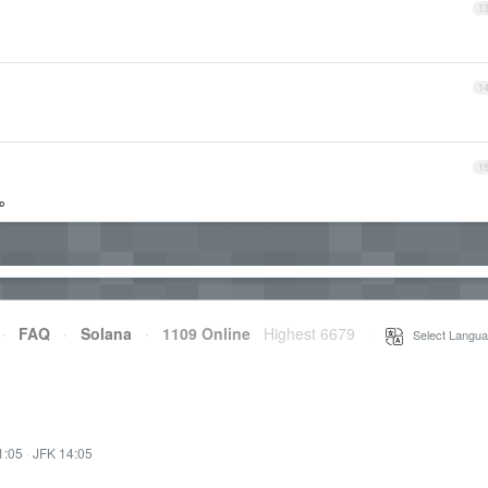
1
1
1
。。
·
FAQ
·
Solana
·
1109 Online
Highest 6679
·
Select Langua
1:05
·
JFK 14:05