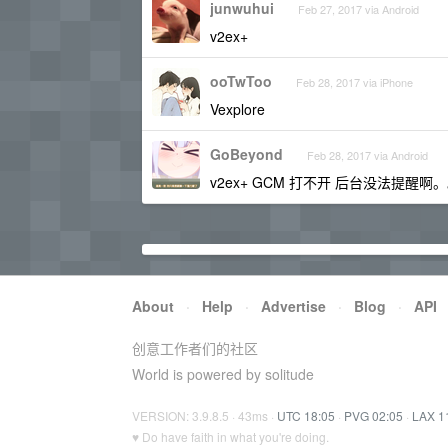
junwuhui
Feb 27, 2017 via Android
v2ex+
ooTwToo
Feb 28, 2017 via iPhone
Vexplore
GoBeyond
Feb 28, 2017 via Android
v2ex+ GCM 打不开 后台没法提醒啊
About
·
Help
·
Advertise
·
Blog
·
API
创意工作者们的社区
World is powered by solitude
VERSION: 3.9.8.5 · 43ms ·
UTC 18:05
·
PVG 02:05
·
LAX 1
♥ Do have faith in what you're doing.