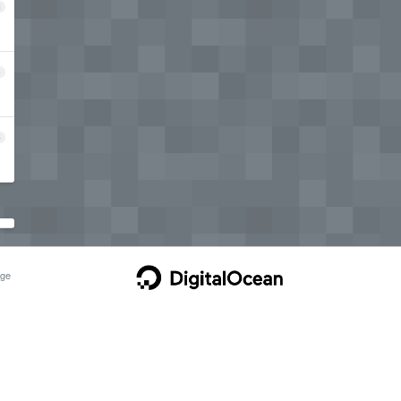
3
4
5
ge