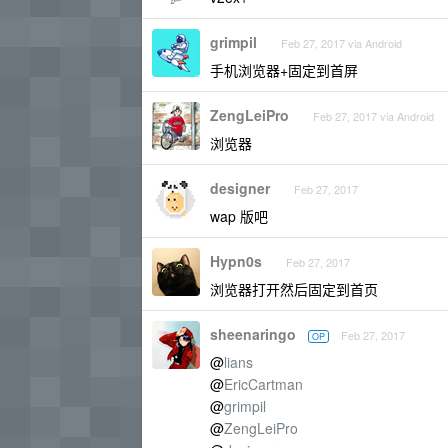
grimpil
Feb 27, 2017 via Android
手机浏览器+固定到首屏
ZengLeiPro
Feb 27, 2017 via Android
浏览器
designer
Feb 27, 2017
wap 版吧
Hypn0s
Feb 27, 2017
浏览器打开然后固定到首页
sheenaringo
Feb 27, 2017
OP
@
lians
@
EricCartman
@
grimpil
@
ZengLeiPro