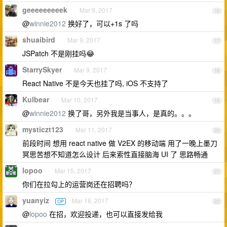
geeeeeeeeek
Mar 9, 2017
16
@
winnie2012
换好了，可以+1s 了吗
shuaibird
Mar 9, 2017
17
JSPatch 不是刚挂吗😂
StarrySkyer
Mar 9, 2017
18
React Native 不是今天也挂了吗, iOS 不支持了
Kulbear
Mar 10, 2017
19
@
winnie2012
换了哥，另外我是当事人，是真的。。。
mysticzt123
Mar 11, 2017
20
前段时间 想用 react native 做 V2EX 的移动端 用了一晚上墨刀
冥思苦想不知道怎么设计 后来索性直接脑海 UI 了 思路畅通
lopoo
Mar 15, 2017
21
你们在拉勾上的运营岗还在招聘吗？
yuanyiz
Mar 16, 2017
OP
22
@
lopoo
在招，欢迎投递，也可以直接发给我