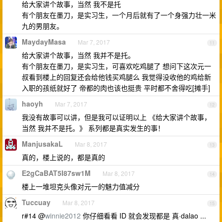
给大家讲个故事，当然 我不是托
有个朋友在墨刀，是实习生，一个月后就有了一个身强力壮一米
九的男朋友。
MaydayMasa
Mar 7, 2017
11
给大家讲个故事，当然 我并不是托。
有个朋友在墨刀，是实习生，可喜欢吃鸡腿了 想问下这次元一
叔看到楼上的回复还会给他钱买鸡腿么 我觉得没收他的鸡给新
入职的孩纸就好了 帝都的肉也该也挺贵 平时都不舍得吃[摊手]
haoyh
Mar 7, 2017
12
我没有故事可以讲，但是我可以证明以上 《给大家讲个故事，
当然 我并不是托。》 系列都是真实发生的事！
ManjusakaL
Mar 8, 2017
13
真的，楼上说的，都是真的
E2gCaBAT5I87sw1M
Mar 8, 2017
14
楼上一堆坦克头像对元一的魅力值减分
Tuccuay
Mar 8, 2017
15
r#14 @
winnie2012
你仔细看看 ID 就会发现都是 真·dalao ...