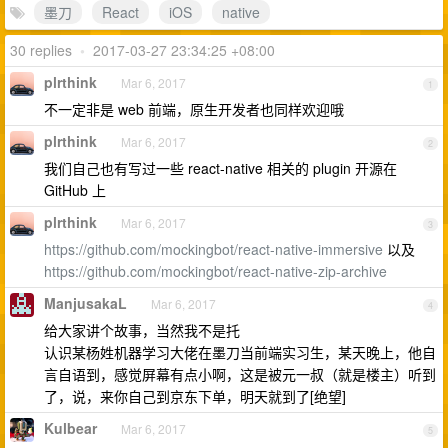
墨刀
React
iOS
native
30 replies
•
2017-03-27 23:34:25 +08:00
plrthink
Mar 6, 2017
1
不一定非是 web 前端，原生开发者也同样欢迎哦
plrthink
Mar 6, 2017
2
我们自己也有写过一些 react-native 相关的 plugin 开源在
GitHub 上
plrthink
Mar 6, 2017
3
https://github.com/mockingbot/react-native-immersive
以及
https://github.com/mockingbot/react-native-zip-archive
ManjusakaL
Mar 6, 2017
4
给大家讲个故事，当然我不是托
认识某杨姓机器学习大佬在墨刀当前端实习生，某天晚上，他自
言自语到，感觉屏幕有点小啊，这是被元一叔（就是楼主）听到
了，说，来你自己到京东下单，明天就到了[绝望]
Kulbear
Mar 6, 2017
5