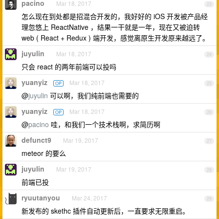
pacino
Mar 18, 2017
23
怎么现在到处都是招混合开发的，我好好的 iOS 开发被产品经
理忽悠上 ReactNative ，结果一干就是一年，现在又被迫转
web ( React + Redux ) 端开发，感觉离原生开发原来越远了。
juyulin
Mar 18, 2017
24
只会 react 的两年前端可以投吗
yuanyiz
Mar 18, 2017
OP
25
@
juyulin
可以啊，我们纯前端也需要的
yuanyiz
Mar 18, 2017
OP
26
@
pacino
哇，和我们一个技术栈啊，求简历啊
defunct9
Mar 19, 2017
27
meteor 的要么
juyulin
Mar 19, 2017
28
前端已投
ryuutanyou
Mar 24, 2017
29
新发布的 skethc 插件自动更新后，一直要求无限重启。