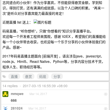
志同道合的小伙伴！作为分享嘉宾，不但能获得悬赏金额，学到知
识，得到打赏，还有满满的成就感，以及个人口碑的积累。 “再来一
次”是听众对分享嘉宾能力最直接的肯定！
近期直播 list 送上：
码易直播，“听你想听”，只做“你想看的”知识分享直播平台。
欢迎每一个开发者工程师来围观，感谢 V2EX ，希望我们的直播能给
每一个小伙伴带去收获，也欢迎每一个乐于分享的小伙伴体验我们的
产品。感谢~
2017年码易直播主题面向 [前端开发] ，语言涉及jave、javescript、
node.js、Html5、React Native、Python等，分享内容分技术干货，
程序人生、职场经历等等。
直播
悬赏
码易
分享
14 replies
•
2017-03-15 16:55:39 +08:00
mmqwe
Mar 14, 2017
1
666
281024
Mar 14, 2017
2