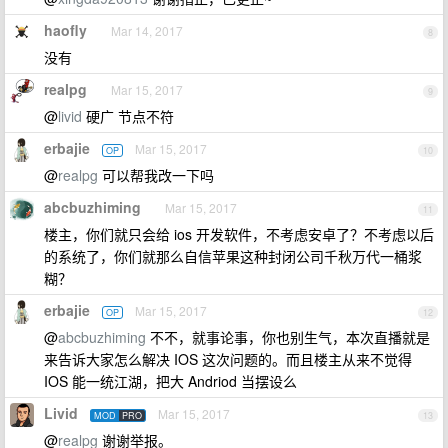
haofly
Mar 14, 2017
8
没有
realpg
Mar 15, 2017
9
@
livid
硬广 节点不符
erbajie
Mar 15, 2017
OP
10
@
realpg
可以帮我改一下吗
abcbuzhiming
Mar 15, 2017
11
楼主，你们就只会给 ios 开发软件，不考虑安卓了？不考虑以后
的系统了，你们就那么自信苹果这种封闭公司千秋万代一桶浆
糊？
erbajie
Mar 15, 2017
OP
12
@
abcbuzhiming
不不，就事论事，你也别生气，本次直播就是
来告诉大家怎么解决 IOS 这次问题的。而且楼主从来不觉得
IOS 能一统江湖，把大 Andriod 当摆设么
Livid
Mar 15, 2017
MOD
PRO
13
@
realpg
谢谢举报。