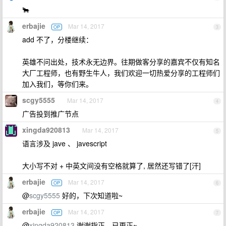
🐂
erbajie
Mar 14, 2017
OP
3
add 不了，分楼继续：
英雄不问出处，技术永无边界。往期做客分享的嘉宾不仅有知名
大厂工程师，也有野生牛人，我们欢迎一切热爱分享的工程师们
加入我们，等你们来。
scgy5555
Mar 14, 2017
4
广告投到推广节点
xingda920813
Mar 14, 2017
5
语言涉及 jave 、 javescript
大小写不对 + 中英文间没有空格就算了, 居然还写错了[汗]
erbajie
Mar 14, 2017
OP
6
@
scgy5555
好的，下次知道啦~
erbajie
Mar 14, 2017
OP
7
@
xingda920813
谢谢指正，已更正~