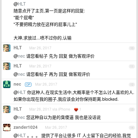
@
HLT
随意点开了主页,第一页是这样的回复:
"能个屁嘞"
"不要把精力放在这样的屁事儿上"
大神,求放过...喷不过你的,认输
HLT
Mar 26, 2017
10
@
nec
请您看帖子 先为 回复 做为客观评价
HLT
Mar 26, 2017
11
@
nec
请您看帖子 再为 回复 做客观评价
nec
Mar 26, 2017
OP
12
@
HLT
你这种人,在现实生活中,大概率是个不怎么讨人喜欢的人.
如果你出现在我的圈子,我应该会对你保持距离.blocked.
HLT
Mar 26, 2017 via iPhone
1
13
@
nec
您这种自以为是的臭傻逼 我也是没话说
zander1024
Mar 26, 2017
14
@
HLT
。。。 提供了平台让很多 IT 人士留下自己的经验,我觉