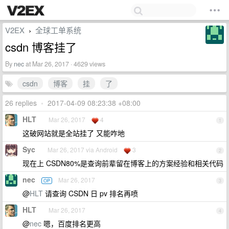
V2EX
全球工单系统
›
csdn 博客挂了
By
nec
at Mar 26, 2017 · 4629 views
csdn
博客
挂
了
26 replies
•
2017-04-09 08:23:38 +08:00
HLT
Mar 26, 2017
4
1
这破网站就是全站挂了 又能咋地
Syc
Mar 26, 2017 via Android
3
2
现在上 CSDN80%是查询前辈留在博客上的方案经验和相关代码
nec
Mar 26, 2017
OP
3
@
HLT
请查询 CSDN 日 pv 排名再喷
HLT
Mar 26, 2017
4
@
nec
嗯，百度排名更高