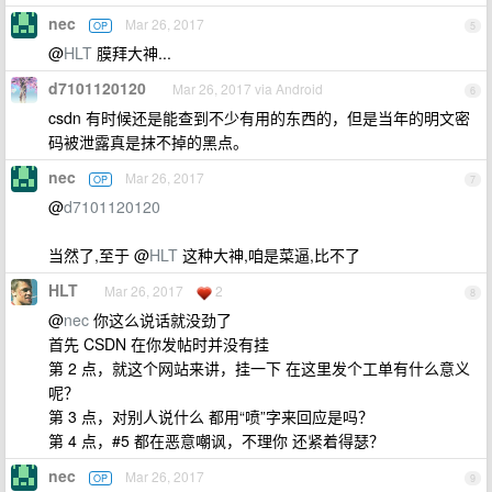
nec
Mar 26, 2017
OP
5
@
HLT
膜拜大神...
d7101120120
Mar 26, 2017 via Android
6
csdn 有时候还是能查到不少有用的东西的，但是当年的明文密
码被泄露真是抹不掉的黑点。
nec
Mar 26, 2017
OP
7
@
d7101120120
当然了,至于 @
HLT
这种大神,咱是菜逼,比不了
HLT
Mar 26, 2017
2
8
@
nec
你这么说话就没劲了
首先 CSDN 在你发帖时并没有挂
第 2 点，就这个网站来讲，挂一下 在这里发个工单有什么意义
呢？
第 3 点，对别人说什么 都用“喷”字来回应是吗？
第 4 点，#5 都在恶意嘲讽，不理你 还紧着得瑟？
nec
Mar 26, 2017
OP
9