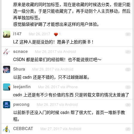
原来是收藏的同时加标签，现在是收藏的时候选分类，但是只能
选一级分类，于是只能收藏完了，再手动到个人主页移动，然后
再单独加标签。
感觉脑袋被驴踢了才能想出来这样的用户体验。
i147
Mar 26, 2017
1
20
LZ 这种人是挺没劲的！蹬鼻子上脸的撕 B ！
scnace
Mar 26, 2017 via Android
21
CSDN 都是前辈们的经验啊！也不能说很烂吧～
Shura
Mar 26, 2017 via Android
22
以前 csdn 还是不错的，只不过越做越差。
leejanfin
Mar 26, 2017 via iPhone
23
csdn 上还是有不少有价值的东西 只是转载文章的情况太普遍了
pwcong
Mar 26, 2017 via Android
24
以前新手还没入门的时候 csdn 帮了很大忙，首页一堆新手教
程。
CEBBCAT
Mar 27, 2017 via Android
25