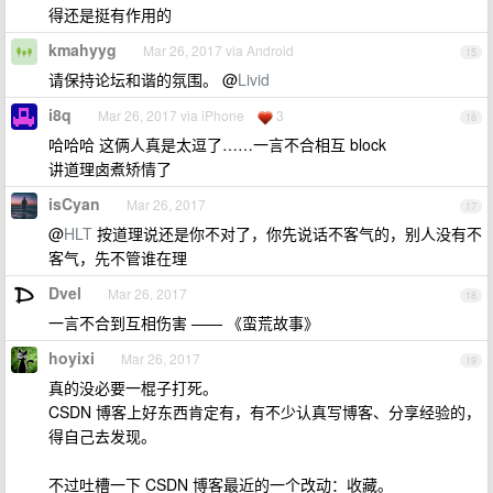
得还是挺有作用的
kmahyyg
Mar 26, 2017 via Android
15
请保持论坛和谐的氛围。 @
Livid
i8q
Mar 26, 2017 via iPhone
3
16
哈哈哈 这俩人真是太逗了……一言不合相互 block
讲道理卤煮矫情了
isCyan
Mar 26, 2017
17
@
HLT
按道理说还是你不对了，你先说话不客气的，别人没有不
客气，先不管谁在理
Dvel
Mar 26, 2017
18
一言不合到互相伤害 —— 《蛮荒故事》
hoyixi
Mar 26, 2017
19
真的没必要一棍子打死。
CSDN 博客上好东西肯定有，有不少认真写博客、分享经验的，
得自己去发现。
不过吐槽一下 CSDN 博客最近的一个改动：收藏。