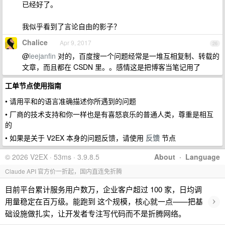
已经好了。
我似乎看到了言论自由的影子？
Chalice
Apr 9, 2017
26
@
leejanfin
对的，百度搜一个问题经常是一堆互相复制、转载的
文章，而且都在 CSDN 里。。感情这是把博客当笔记用了
工单节点使用指南
• 请用平和的语言准确描述你所遇到的问题
• 厂商的技术支持和你一样也是有喜怒哀乐的普通人类，尊重是相互
的
• 如果是关于 V2EX 本身的问题反馈，请使用
反馈
节点
© 2026 V2EX · 53ms · 3.9.8.5
About
·
Language
Claude API 官方价一折起，国内直连免折腾
目前平台累计服务用户数万，企业客户超过 100 家，日均调
›
用量稳定在百万级。能跑到 这个规模，核心就一点——把基
础设施做扎实，让开发者专注写代码而不是折腾网络。